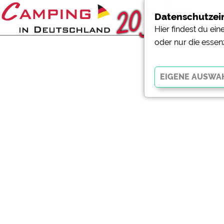
Datenschutzei
Hier findest du ei
oder nur die essen
Essenziell
Essenzielle Cookies ermö
der Website dringend erf
funktionieren
.
Externe Medien
YouTube (Videos von Cam
Campingplatzvorschau (V
Campingplätzen)
Google Maps (Kartensuch