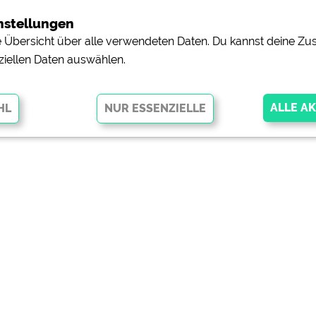
nstellungen
ne Übersicht über alle verwendeten Daten. Du kannst deine 
ziellen Daten auswählen.
glichen grundlegende Funktionen und sind für die einwandfreie Funktion
orderlich. Ohne diese Cookies werden Teile der Website
nicht
pingplätzen)
https://policies.google.com/privacy
orschau der Internetseiten von
siehe Datenschutzerklärung des jeweili
e, Anfahrt usw.)
https://policies.google.com/privacy