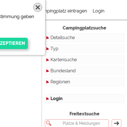
Campingplatz eintragen
Login
Zustimmung geben
Campingplatzsuche
Detailsuche
Typ
Kartensuche
Touristikstellplätze
Bundesland
Dauerstellplätze
Regionen
Reisemobilstellplätze
Baden-Württemberg
Mobilheimstellplätze
Bayern
Login
Ferienhäuser
Berlin
gen Anbieters
Freitextsuche
Bungalows
Brandenburg
Ferienwohnungen
Bremen