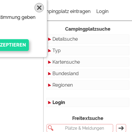
Campingplatz eintragen
Login
Zustimmung geben
Campingplatzsuche
Detailsuche
Typ
Kartensuche
Touristikstellplätze
Bundesland
Dauerstellplätze
Regionen
Reisemobilstellplätze
Baden-Württemberg
Mobilheimstellplätze
Bayern
Login
Ferienhäuser
Berlin
gen Anbieters
Freitextsuche
Bungalows
Brandenburg
Ferienwohnungen
Bremen