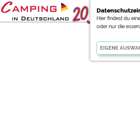
Datenschutzei
Hier findest du ei
oder nur die essen
Essenziell
Essenzielle Cookies ermö
der Website dringend erf
funktionieren
.
Externe Medien
YouTube (Videos von Cam
Campingplatzvorschau (V
Campingplätzen)
Google Maps (Kartensuch