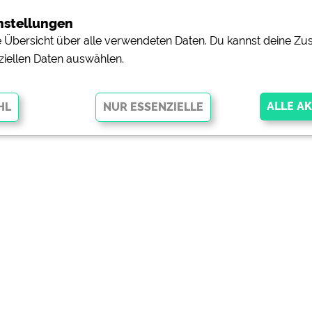
nstellungen
ne Übersicht über alle verwendeten Daten. Du kannst deine 
ziellen Daten auswählen.
glichen grundlegende Funktionen und sind für die einwandfreie Funktion
orderlich. Ohne diese Cookies werden Teile der Website
nicht
pingplätzen)
https://policies.google.com/privacy
orschau der Internetseiten von
siehe Datenschutzerklärung des jeweili
e, Anfahrt usw.)
https://policies.google.com/privacy