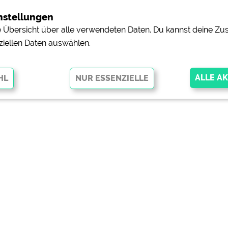
nstellungen
ne Übersicht über alle verwendeten Daten. Du kannst deine 
ziellen Daten auswählen.
glichen grundlegende Funktionen und sind für die einwandfreie Funktion
orderlich. Ohne diese Cookies werden Teile der Website
nicht
pingplätzen)
https://policies.google.com/privacy
orschau der Internetseiten von
siehe Datenschutzerklärung des jeweili
e, Anfahrt usw.)
https://policies.google.com/privacy