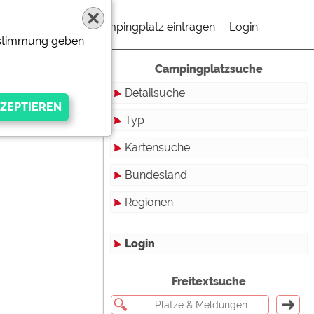
Campingplatz eintragen
Login
Zustimmung geben
Campingplatzsuche
Detailsuche
Typ
Kartensuche
Touristikstellplätze
Bundesland
Dauerstellplätze
Regionen
Reisemobilstellplätze
Baden-Württemberg
Mobilheimstellplätze
Bayern
Login
Ferienhäuser
Berlin
gen Anbieters
Freitextsuche
Bungalows
Brandenburg
Ferienwohnungen
Bremen