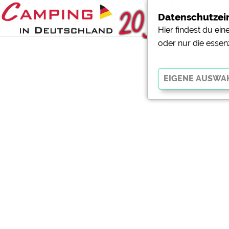
Datenschutzei
Hier findest du ei
oder nur die essen
Essenziell
Essenzielle Cookies ermö
der Website dringend erf
funktionieren
.
Externe Medien
YouTube (Videos von Cam
Campingplatzvorschau (V
Campingplätzen)
Google Maps (Kartensuch