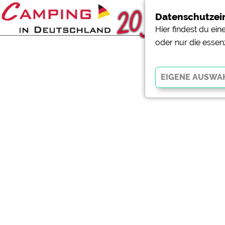
Datenschutzei
Hier findest du ei
oder nur die essen
Essenziell
Essenzielle Cookies ermö
der Website dringend erf
funktionieren
.
Externe Medien
YouTube (Videos von Cam
Campingplatzvorschau (V
Campingplätzen)
Google Maps (Kartensuch