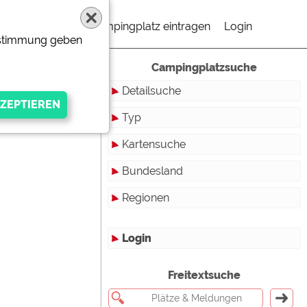
Campingplatz eintragen
Login
Zustimmung geben
Campingplatzsuche
Detailsuche
Typ
Kartensuche
Touristikstellplätze
Bundesland
Dauerstellplätze
Regionen
Reisemobilstellplätze
Baden-Württemberg
Mobilheimstellplätze
Bayern
Login
Ferienhäuser
Berlin
gen Anbieters
Freitextsuche
Bungalows
Brandenburg
Ferienwohnungen
Bremen