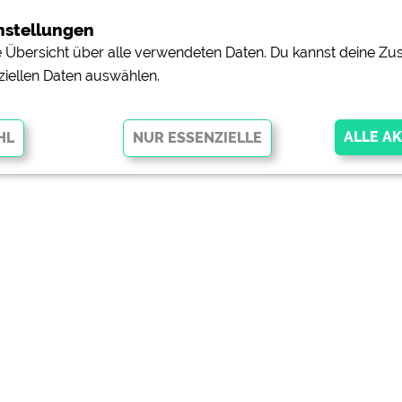
nstellungen
ne Übersicht über alle verwendeten Daten. Du kannst deine 
ziellen Daten auswählen.
glichen grundlegende Funktionen und sind für die einwandfreie Funktion
orderlich. Ohne diese Cookies werden Teile der Website
nicht
pingplätzen)
https://policies.google.com/privacy
orschau der Internetseiten von
siehe Datenschutzerklärung des jeweili
e, Anfahrt usw.)
https://policies.google.com/privacy