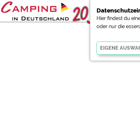
Datenschutzei
Hier findest du ei
oder nur die essen
Essenziell
Essenzielle Cookies ermö
der Website dringend erf
funktionieren
.
Externe Medien
YouTube (Videos von Cam
Campingplatzvorschau (V
Campingplätzen)
Google Maps (Kartensuch