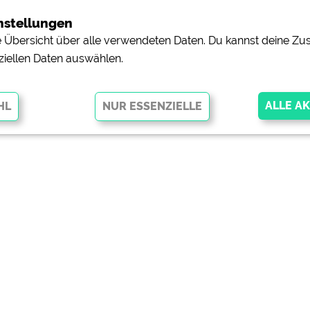
nstellungen
ne Übersicht über alle verwendeten Daten. Du kannst deine 
ziellen Daten auswählen.
glichen grundlegende Funktionen und sind für die einwandfreie Funktion
orderlich. Ohne diese Cookies werden Teile der Website
nicht
pingplätzen)
https://policies.google.com/privacy
orschau der Internetseiten von
siehe Datenschutzerklärung des jeweili
e, Anfahrt usw.)
https://policies.google.com/privacy