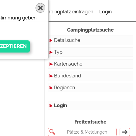
Campingplatz eintragen
Login
Zustimmung geben
Campingplatzsuche
Detailsuche
Typ
Kartensuche
Touristikstellplätze
Bundesland
Dauerstellplätze
Regionen
Reisemobilstellplätze
Baden-Württemberg
Mobilheimstellplätze
Bayern
Login
Ferienhäuser
Berlin
gen Anbieters
Freitextsuche
Bungalows
Brandenburg
Ferienwohnungen
Bremen