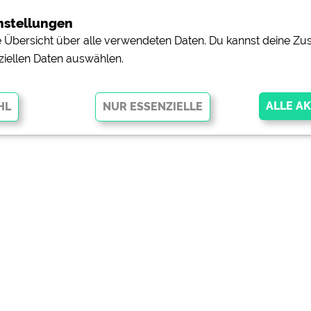
nstellungen
ne Übersicht über alle verwendeten Daten. Du kannst deine 
ziellen Daten auswählen.
glichen grundlegende Funktionen und sind für die einwandfreie Funktion
orderlich. Ohne diese Cookies werden Teile der Website
nicht
pingplätzen)
https://policies.google.com/privacy
orschau der Internetseiten von
siehe Datenschutzerklärung des jeweili
e, Anfahrt usw.)
https://policies.google.com/privacy