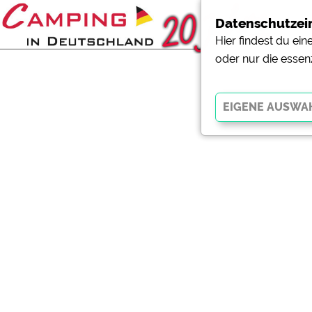
Datenschutzei
Hier findest du ei
oder nur die essen
Essenziell
Essenzielle Cookies ermö
der Website dringend erf
funktionieren
.
Externe Medien
YouTube (Videos von Cam
Campingplatzvorschau (V
Campingplätzen)
Google Maps (Kartensuch