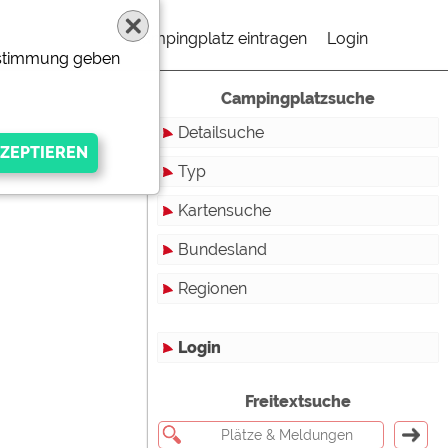
Campingplatz eintragen
Login
Zustimmung geben
Campingplatzsuche
Detailsuche
Typ
Kartensuche
Touristikstellplätze
Bundesland
Dauerstellplätze
Regionen
Reisemobilstellplätze
Baden-Württemberg
Mobilheimstellplätze
Bayern
Login
Ferienhäuser
Berlin
gen Anbieters
Freitextsuche
Bungalows
Brandenburg
Ferienwohnungen
Bremen