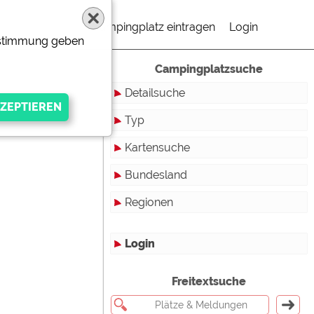
Campingplatz eintragen
Login
Zustimmung geben
Campingplatzsuche
Detailsuche
Typ
Kartensuche
Touristikstellplätze
Bundesland
Dauerstellplätze
Regionen
Reisemobilstellplätze
Baden-Württemberg
Mobilheimstellplätze
Bayern
Login
Ferienhäuser
Berlin
gen Anbieters
Freitextsuche
Bungalows
Brandenburg
Ferienwohnungen
Bremen