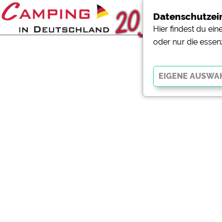
Datenschutzei
Hier findest du ei
oder nur die essen
Essenziell
Essenzielle Cookies ermö
der Website dringend erf
funktionieren
.
Externe Medien
YouTube (Videos von Cam
Campingplatzvorschau (V
Campingplätzen)
Google Maps (Kartensuch