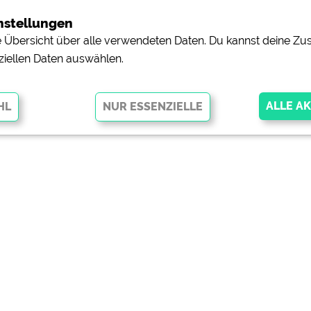
nstellungen
ne Übersicht über alle verwendeten Daten. Du kannst deine 
ziellen Daten auswählen.
glichen grundlegende Funktionen und sind für die einwandfreie Funktion
orderlich. Ohne diese Cookies werden Teile der Website
nicht
pingplätzen)
https://policies.google.com/privacy
orschau der Internetseiten von
siehe Datenschutzerklärung des jeweili
e, Anfahrt usw.)
https://policies.google.com/privacy