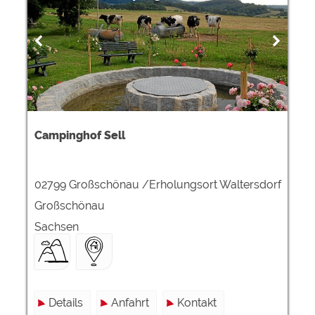
Google Remarketing
https://policies.google.com/privacy
Die Cookieeinstellungen können jeder Zeit im Footer
über "COOKIES" geändert werden!
Campinghof Sell
02799 Großschönau /Erholungsort Waltersdorf
Großschönau
Sachsen
Details
Anfahrt
Kontakt