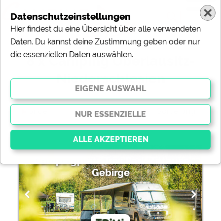
Datenschutzeinstellungen
Hier findest du eine Übersicht über alle verwendeten
Daten. Du kannst deine Zustimmung geben oder nur
die essenziellen Daten auswählen.
8 x Camping Oberlausitz-
Niederschlesien
ändern
Sortierung:
Campingplatz Trixi Park Zittauer
Gebirge
Essenziell
Essenzielle Cookies ermöglichen grundlegende
Funktionen und sind für die einwandfreie Funktion der
Website dringend erforderlich. Ohne diese Cookies
werden Teile der Website
nicht funktionieren
.