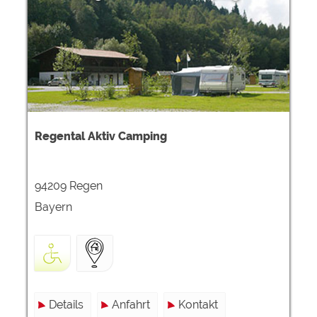
Google Remarketing
https://policies.google.com/privacy
Die Cookieeinstellungen können jeder Zeit im Footer
über "COOKIES" geändert werden!
Regental Aktiv Camping
94209 Regen
Bayern
Details
Anfahrt
Kontakt