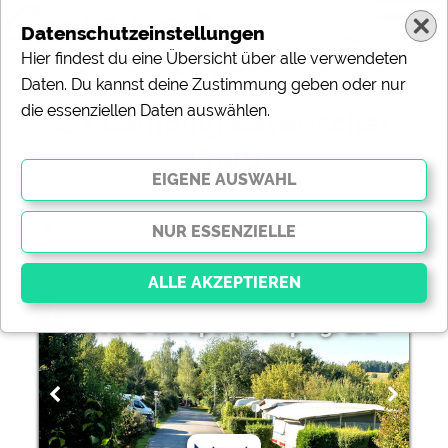
Datenschutzeinstellungen
Hier findest du eine Übersicht über alle verwendeten
Daten. Du kannst deine Zustimmung geben oder nur
die essenziellen Daten auswählen.
2 x Camping Bayerischer
Wald
ändern
Sortierung:
Bavaria KurSport CampingPark
Essenziell
Essenzielle Cookies ermöglichen grundlegende
Funktionen und sind für die einwandfreie Funktion der
Website dringend erforderlich. Ohne diese Cookies
werden Teile der Website
nicht funktionieren
.