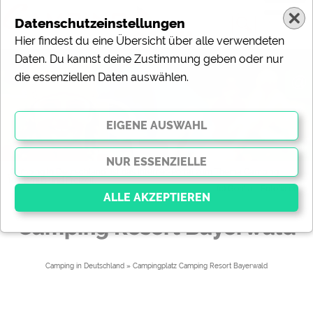
Datenschutzeinstellungen
Hier findest du eine Übersicht über alle verwendeten
Daten. Du kannst deine Zustimmung geben oder nur
die essenziellen Daten auswählen.
@
„Camping in Deutschland“ ist das Internet-Portal zum Thema Camping,
Tourismus und Freizeit.
(c) Gorilla - Fotolia.com
Camping Resort Bayerwald
Essenziell
Essenzielle Cookies ermöglichen grundlegende
Camping in Deutschland
» 
Campingplatz Camping Resort Bayerwald
Funktionen und sind für die einwandfreie Funktion der
Website dringend erforderlich. Ohne diese Cookies
werden Teile der Website
nicht funktionieren
.