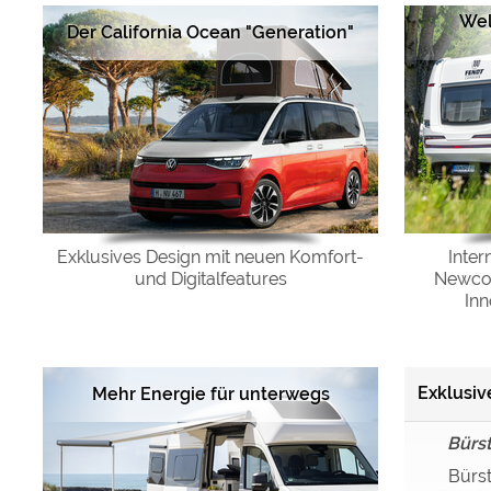
Wel
Der California Ocean "Generation"
Exklusives Design mit neuen Komfort-
Inter
und Digitalfeatures
Newcom
In
Exklusive
Mehr Energie für unterwegs
Bürs
Bürst