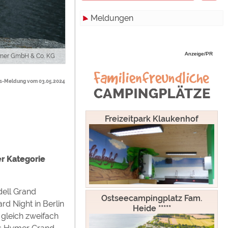
Meldungen
Zimmer
Hamburg
Campinghutten
Hessen
Alle
Anzeige/PR
ymer GmbH & Co. KG
Miet-Mobilheime
Mecklenburg-Vorpommern
Touristik
Miet-Wohnwagen
Niedersachsen
Campingplätze
-Meldung vom 03.05.2024
Miet-Zelte
Nordrhein-Westfalen
Camping & Caravan
Rheinland-Pfalz
Sonstiges
Freizeitpark Klaukenhof
Saarland
Specials
Sachsen
Archiv
er Kategorie
werden!
Sachsen-Anhalt
ell Grand
Schleswig-Holstein
Ostseecampingplatz Fam.
d Night in Berlin
Heide *****
gleich zweifach
Thüringen