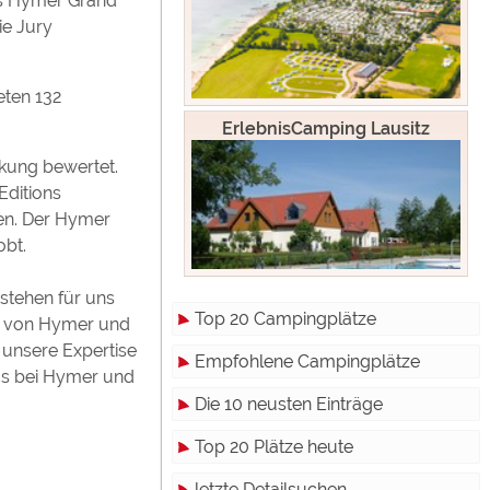
es Hymer Grand
ie Jury
eten 132
ErlebnisCamping Lausitz
rkung bewertet.
Editions
en. Der Hymer
obt.
 stehen für uns
Top 20 Campingplätze
he von Hymer und
 unsere Expertise
Empfohlene Campingplätze
ams bei Hymer und
Die 10 neusten Einträge
Top 20 Plätze heute
letzte Detailsuchen