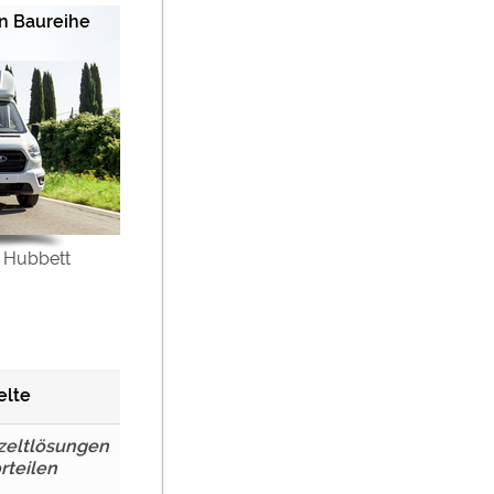
an Baureihe
 Hubbett
elte
zeltlösungen
rteilen