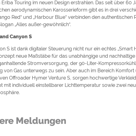
 Eriba Touring im neuen Design erstrahlen. Das seit über 60 
ischen aerodynamischen Karosserieform gibt es in drei versc
Tango Red“ und „Harbour Blue“ verbinden den authentischen 
logan „Alles außer-gewöhnlich“.
Grand Canyon S
 S ist dank digitaler Steuerung nicht nur ein echtes „Smart
konzept neue Maßstäbe für das unabhängige und nachhaltige 
nganhaltende Stromversorgung, der 90-Liter-Kompressorkühl
 von Gas unterwegs zu sein. Aber auch im Bereich Komfort
siven Offroader Hymer Venture S, sorgen hochwertige Verkle
mit individuell einstellbarer Lichttemperatur sowie zwei neue
mosphäre.
ere Meldungen