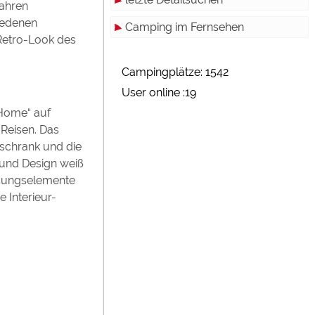
Jahren
hiedenen
Camping im Fernsehen
Retro-Look des
Campingplätze: 1542
User online :19
 Home“ auf
Reisen. Das
schrank und die
 und Design weiß
idungselemente
 Interieur-