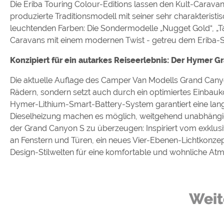
Die Eriba Touring Colour-Editions lassen den Kult-Caravan
produzierte Traditionsmodell mit seiner sehr charakterist
leuchtenden Farben: Die Sondermodelle „Nugget Gold“, „
Caravans mit einem modernen Twist - getreu dem Eriba-S
Konzipiert für ein autarkes Reiseerlebnis: Der Hymer 
Die aktuelle Auflage des Camper Van Modells Grand Canyon
Rädern, sondern setzt auch durch ein optimiertes Einbau
Hymer-Lithium-Smart-Battery-System garantiert eine la
Dieselheizung machen es möglich, weitgehend unabhängig
der Grand Canyon S zu überzeugen: Inspiriert vom exklu
an Fenstern und Türen, ein neues Vier-Ebenen-Lichtkonzept 
Design-Stilwelten für eine komfortable und wohnliche At
Weit