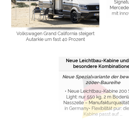
Signat
Mercedes
mit inno
Volkswagen Grand California steigert
Autarkie um fast 40 Prozent
Neue Leichtbau-Kabine und
besondere Kombination
Neue Spezialvariante der be
200er-Baureihe
• Neue Leichtbau-Kabine 200
Light: nur 550 kg, 2 m Bodenl
Nasszelle – Manufakturqualitä
in Germany• Flexibilität pur: di
Kabine passt auf ...