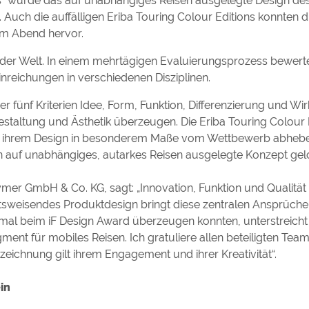
es“ wurde das auf unabhängiges Reisen ausgelegte Design d
uch die auffälligen Eriba Touring Colour Editions konnten d
em Abend hervor.
se der Welt. In einem mehrtägigen Evaluierungsprozess bewert
reichungen in verschiedenen Disziplinen.
 fünf Kriterien Idee, Form, Funktion, Differenzierung und Wi
staltung und Ästhetik überzeugen. Die Eriba Touring Colour 
 mit ihrem Design in besonderem Maße vom Wettbewerb abheb
 auf unabhängiges, autarkes Reisen ausgelegte Konzept gel
mer GmbH & Co. KG, sagt: „Innovation, Funktion und Qualität
unftsweisendes Produktdesign bringt diese zentralen Ansprüc
eimal beim iF Design Award überzeugen konnten, unterstreicht
ent für mobiles Reisen. Ich gratuliere allen beteiligten Te
ichnung gilt ihrem Engagement und ihrer Kreativität“.
in