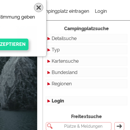
Campingplatz eintragen
Login
Zustimmung geben
Campingplatzsuche
Detailsuche
Typ
Kartensuche
Touristikstellplätze
Bundesland
Dauerstellplätze
Regionen
Reisemobilstellplätze
Baden-Württemberg
Mobilheimstellplätze
Bayern
Login
Ferienhäuser
Berlin
gen Anbieters
Freitextsuche
Bungalows
Brandenburg
Ferienwohnungen
Bremen