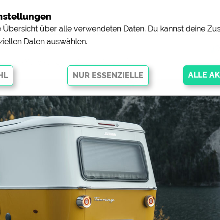
nstellungen
ne Übersicht über alle verwendeten Daten. Du kannst deine 
ziellen Daten auswählen.
überzeugt doppelt
glichen grundlegende Funktionen und sind für die einwandfreie Funktion
orderlich. Ohne diese Cookies werden Teile der Website
nicht
pingplätzen)
https://policies.google.com/privacy
orschau der Internetseiten von
siehe Datenschutzerklärung des jeweili
e, Anfahrt usw.)
https://policies.google.com/privacy