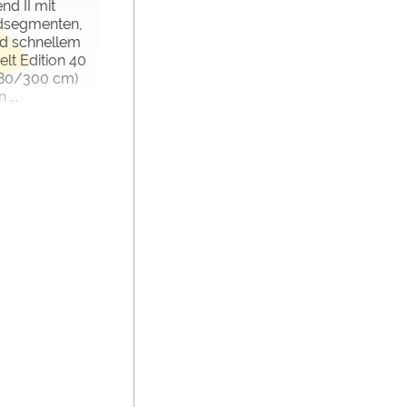
nd II mit
dsegmenten,
nd schnellem
lt Edition 40
/280/300 cm)
...