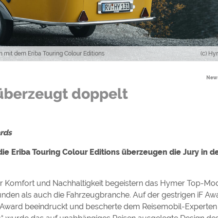
ulare)
https://policies.google.com/privacy
https://policies.google.com/privacy
mit dem Eriba Touring Colour Editions
(c) H
News
überzeugt doppelt
https://policies.google.com/privacy
https://policies.google.com/privacy
https://policies.google.com/privacy
rds
 Eriba Touring Colour Editions überzeugen die Jury in d
ungen können jeder Zeit im Footer über "COOKIES" geändert 
r Komfort und Nachhaltigkeit begeistern das Hymer Top-Mod
nden als auch die Fahrzeugbranche. Auf der gestrigen iF Awar
n Award beeindruckt und bescherte dem Reisemobil-Experten 