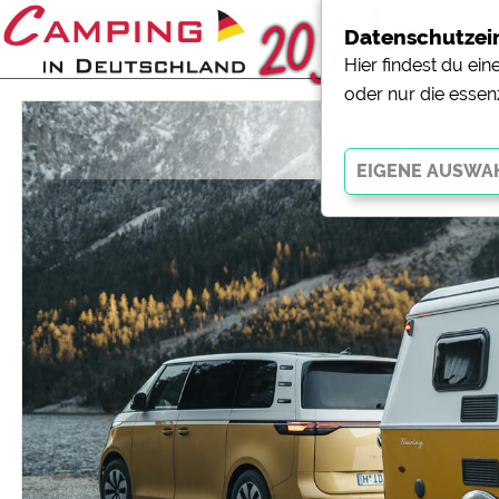
Datenschutzei
Hier findest du ei
oder nur die essen
Hymer 
Essenziell
Essenzielle Cookies ermö
der Website dringend erf
funktionieren
.
Externe Medien
YouTube (Videos von Cam
Campingplatzvorschau (V
Campingplätzen)
Google Maps (Kartensuch