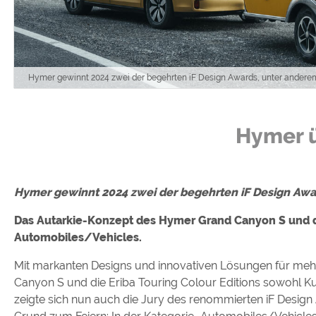
Google reCAPTCHA (Form
Statistiken
Google Analytics
Hymer gewinnt 2024 zwei der begehrten iF Design Awards, unter anderem 
Marketing
Hymer 
Google Ads
Google AdSense
Google Remarketing
Hymer gewinnt 2024 zwei der begehrten iF Design Awa
Das Autarkie-Konzept des Hymer Grand Canyon S und die
Die Cookieeinstell
Automobiles/Vehicles.
Mit markanten Designs und innovativen Lösungen für meh
Canyon S und die Eriba Touring Colour Editions sowohl Ku
zeigte sich nun auch die Jury des renommierten iF Desig