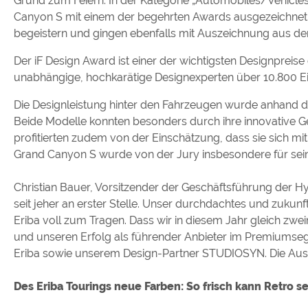
Grund zum Feiern: In der Kategorie „Automobiles/Vehicl
Canyon S mit einem der begehrten Awards ausgezeichnet. A
begeistern und gingen ebenfalls mit Auszeichnung aus d
Der iF Design Award ist einer der wichtigsten Designprei
unabhängige, hochkarätige Designexperten über 10.800 Ein
Die Designleistung hinter den Fahrzeugen wurde anhand der
Beide Modelle konnten besonders durch ihre innovative Ge
profitierten zudem von der Einschätzung, dass sie sich
Grand Canyon S wurde von der Jury insbesondere für sein
Christian Bauer, Vorsitzender der Geschäftsführung der Hy
seit jeher an erster Stelle. Unser durchdachtes und zuk
Eriba voll zum Tragen. Dass wir in diesem Jahr gleich zw
und unseren Erfolg als führender Anbieter im Premiumsegm
Eriba sowie unserem Design-Partner STUDIOSYN. Die Ausze
Des Eriba Tourings neue Farben: So frisch kann Retro se