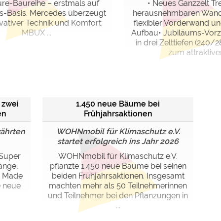
ure-Baureihe – erstmals auf
• Neues Ganzzelt Tre
-Basis. Mercedes überzeugt
herausnehmbaren Wan
vativer Technik und Komfort:
flexibler Vorderwand u
MBUX ...
Aufbau• Jubiläums-Vorze
in drei Zelttiefen (240
zum attraktiven 
 zwei
1.450 neue Bäume bei
en
Frühjahrsaktionen
währten
WOHNmobil für Klimaschutz e.V.
startet erfolgreich ins Jahr 2026
 Super
WOHNmobil für Klimaschutz e.V.
änge,
pflanzte 1.450 neue Bäume bei seinen
t Made
beiden Frühjahrsaktionen. Insgesamt
e neue
machten mehr als 50 Teilnehmerinnen
und Teilnehmer bei den Pflanzungen in
...