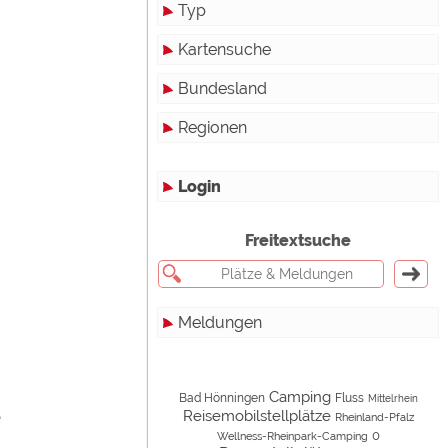
Typ
Kartensuche
Touristikstellplätze
Bundesland
Dauerstellplätze
Regionen
Reisemobilstellplätze
Baden-Württemberg
Mobilheimstellplätze
Bayern
Login
Ferienhäuser
Berlin
Freitextsuche
Bungalows
Brandenburg
Ferienwohnungen
Bremen
werden!
Meldungen
Zimmer
Hamburg
Campinghutten
Hessen
Alle
Camping
Bad Hönningen
Miet-Mobilheime
Mecklenburg-Vorpommern
Touristik
Fluss
Mittelrhein
.
Reisemobilstellplätze
Rheinland-Pfalz
0
Miet-Wohnwagen
Niedersachsen
Campingplätze
Wellness-Rheinpark-Camping