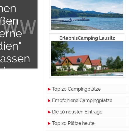
hen
ßen
terne
ErlebnisCamping Lausitz
ien"
lassen
den.
Top 20 Campingplätze
Empfohlene Campingplätze
Die 10 neusten Einträge
Top 20 Plätze heute