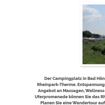
Google reCAPTCHA (Form
Statistiken
Google Analytics
Marketing
Google Ads
Google AdSense
Google Remarketing
Die Cookieeinstell
Der Campingplatz in Bad Hönn
Rheinpark-Therme. Entspannung u
Angebot an Massagen, Wellness-
Uferpromenade können Sie das Rh
Planen Sie eine Wandertour au