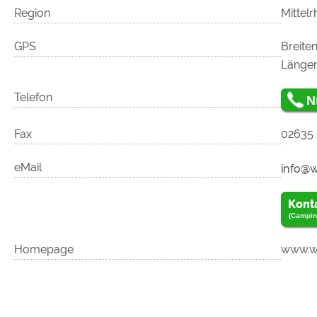
Region
Mittelr
GPS
Breiten
Längeng
Telefon
N
Fax
02635 
eMail
Kont
(Campin
Homepage
www.we