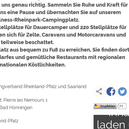
uns genau richtig. Sammeln Sie Ruhe und Kraft für
 uns eine Pause und übernachten Sie auf unserem
lness-Rheinpark-Campingplatz.
ellplätze für Dauercamper und 220 Stellplätze für
en sich für Zelte, Caravans und Motorcaravans und
 teilweise beschattet.
tz aus bequem zu Fuß zu erreichen, Sie finden dor
darfes und gemütliche Restaurants mit regionalen
nationalen Köstlichkeiten.
Um
gverband Rheinland-Pfalz und Saarland
ext
t. Pierre les Nemours 1
Bad Hönningen
Inha
and-Pfalz
laden