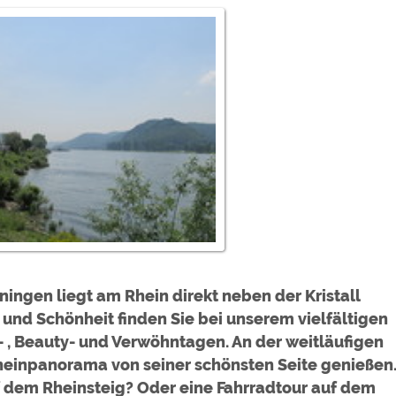
ulare)
https://policies.google.com/privacy
https://policies.google.com/privacy
https://policies.google.com/privacy
https://policies.google.com/privacy
https://policies.google.com/privacy
ungen können jeder Zeit im Footer über "COOKIES" geändert 
ingen liegt am Rhein direkt neben der Kristall
nd Schönheit finden Sie bei unserem vielfältigen
 , Beauty- und Verwöhntagen. An der weitläufigen
einpanorama von seiner schönsten Seite genießen
f dem Rheinsteig? Oder eine Fahrradtour auf dem