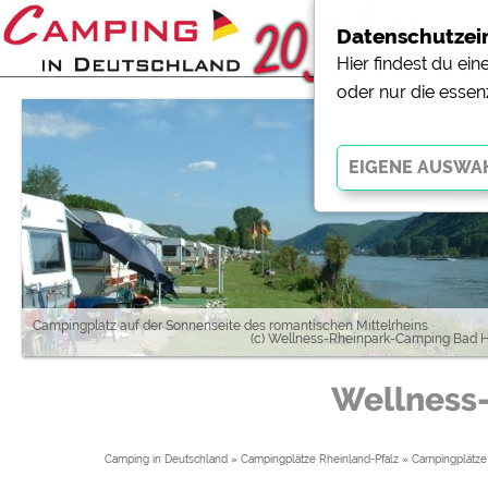
Datenschutzei
Hier findest du ei
oder nur die essen
Essenziell
Essenzielle Cookies ermö
der Website dringend erf
funktionieren
.
Campingplatz auf der Sonnenseite des romantischen Mittelrheins
(c) Wellness-Rheinpark-Camping Bad 
Externe Medien
Wellness
YouTube (Videos von Cam
Campingplatzvorschau (V
Campingplätzen)
Camping in Deutschland
»
Campingplätze Rheinland-Pfalz
»
Campingplätze 
Google Maps (Kartensuch