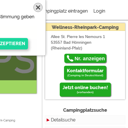
Campingplatz eintragen
Login
Zustimmung geben
Wellness-Rheinpark-Camping
Allee St. Pierre les Nemours 1
53557 Bad Hönningen
(Rheinland-Pfalz)
 müßen "Externe
Nr. anzeigen
Kontaktformular
(Camping in Deutschland)
Jetzt online buchen!
(vorhanden)
Campingplatzsuche
gen Anbieters
Detailsuche
rk-Camping