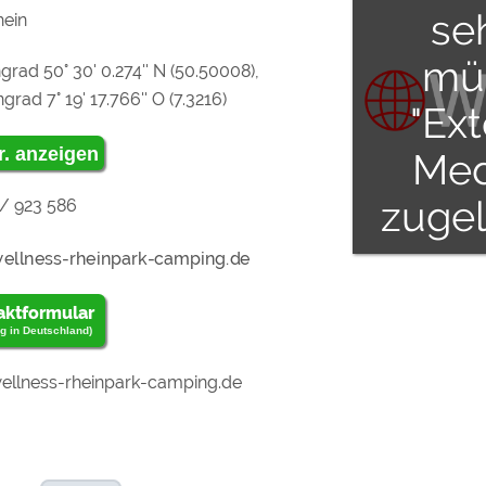
se
hein
mü
grad 50° 30' 0.274'' N (50.50008),
rad 7° 19' 17.766'' O (7.3216)
"Ex
r. anzeigen
Med
zuge
/ 923 586
wer
aktformular
g in Deutschland)
llness-rheinpark-camping.de