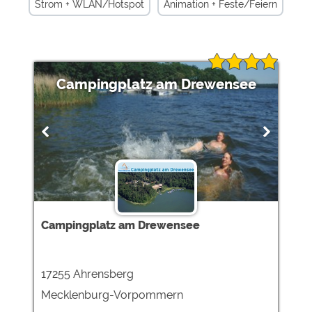
Strom + WLAN/Hotspot
Animation + Feste/Feiern
Rheinland-Pfalz
Gastronomie/Imbiß +
Campinghütten
Touristikstellplätze + Campinghütten
Fluss + Campinghütten
Campingplatz am Drewensee
Hundefreundliche Angebote + Campinghütten
See +
Region +
Wintercamping +
Miet-Mobilheime +
Mobilheimstellplätze +
Ferienhäuser +
Ferienwohnungen +
Nordrhein-Westfalen +
Hessen +
Hamburg +
Campingplatz am Drewensee
17255 Ahrensberg
Mecklenburg-Vorpommern