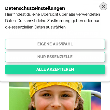
Datenschutzeinstellungen
Hier findest du eine Übersicht über alle verwendeten
Daten. Du kannst deine Zustimmung geben oder nur
die essenziellen Daten auswählen.
Willkommen bei(m) Camping in
Deutschland!
„Camping in Deutschland“ ist das Internet-
Portal zum Thema Camping, Tourismus und
Freizeit.
Essenziell
Essenzielle Cookies ermöglichen grundlegende
Funktionen und sind für die einwandfreie Funktion der
Website dringend erforderlich. Ohne diese Cookies
werden Teile der Website
nicht funktionieren
.