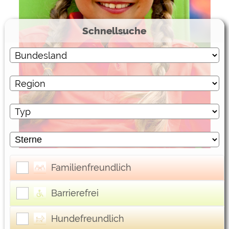
Externe Medien
Schnellsuche
YouTube (Videos von
https://policies.google.com/privacy
Campingplätzen)
Campingplatzvorschau (Vorschau
siehe Datenschutzerklärung des
der Internetseiten von
jeweiligen Anbieters
Campingplätzen)
Google Maps (Kartensuche, Anfahrt
https://policies.google.com/privacy
usw.)
Google reCAPTCHA (Formulare)
https://policies.google.com/privacy
Statistiken
Google Analytics
https://policies.google.com/privacy
Familienfreundlich
Marketing
Barrierefrei
Google Ads
https://policies.google.com/privacy
Hundefreundlich
Google AdSense
https://policies.google.com/privacy