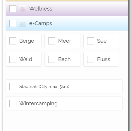
Google Remarketing
https://policies.google.com/privacy
Wellness
Die Cookieeinstellungen können jeder Zeit im Footer
e-Camps
über "COOKIES" geändert werden!
Berge
Meer
See
Wald
Bach
Fluss
Stadtnah (City max. 5km)
Wintercamping