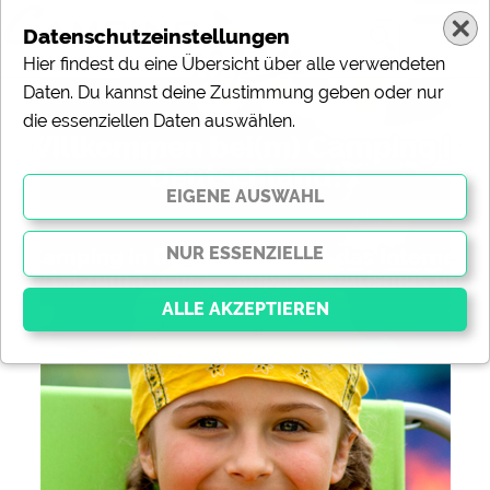
Datenschutzeinstellungen
Hier findest du eine Übersicht über alle verwendeten
Daten. Du kannst deine Zustimmung geben oder nur
die essenziellen Daten auswählen.
Willkommen bei(m) Camping in
Deutschland!
„Camping in Deutschland“ ist das Internet-
Portal zum Thema Camping, Tourismus und
Freizeit.
Essenziell
Essenzielle Cookies ermöglichen grundlegende
Funktionen und sind für die einwandfreie Funktion der
Website dringend erforderlich. Ohne diese Cookies
werden Teile der Website
nicht funktionieren
.