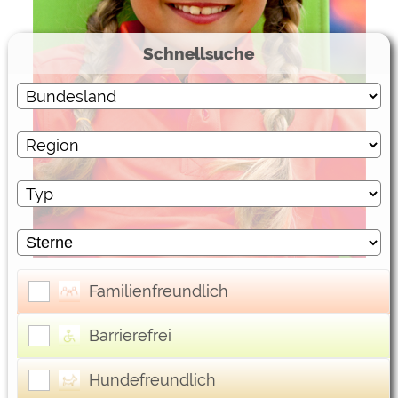
Externe Medien
Schnellsuche
YouTube (Videos von
https://policies.google.com/privacy
Campingplätzen)
Campingplatzvorschau (Vorschau
siehe Datenschutzerklärung des
der Internetseiten von
jeweiligen Anbieters
Campingplätzen)
Google Maps (Kartensuche, Anfahrt
https://policies.google.com/privacy
usw.)
Google reCAPTCHA (Formulare)
https://policies.google.com/privacy
Statistiken
Google Analytics
https://policies.google.com/privacy
Familienfreundlich
Marketing
Barrierefrei
Google Ads
https://policies.google.com/privacy
Hundefreundlich
Google AdSense
https://policies.google.com/privacy