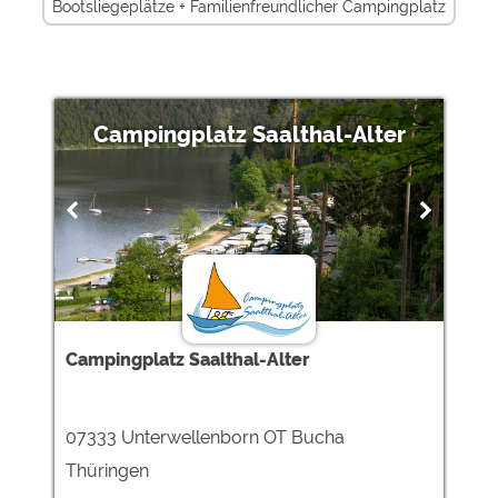
Bootsliegeplätze + Familienfreundlicher Campingplatz
Zimmer
Oberbayern
Insel Fehmarn
Fäkalien-/Chemieausguß
Nordrhein-Westfalen
Campingplatz Saalthal-Alter
Ganzjährig geöffnet
Rezeption spricht Niederländisch
Familienfreundlicher Campingplatz + buchbar
Ferienhäuser
Ruhrgebiet
Ganzjährig geöffnet +
Fluss +
Brandenburg + Miet-Mobilheime
Strom + Miet-Mobilheime
Berlin + Miet-Mobilheime
Campingplatz Saalthal-Alter
Mecklenburgische Seenplatte + Miet-Mobilheime
Strom +
07333 Unterwellenborn OT Bucha
Baden-Württemberg + Ferienhäuser
Thüringen