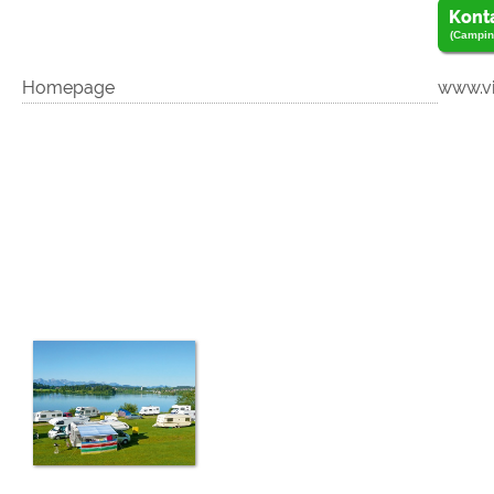
Kont
(Campin
Homepage
www.vi