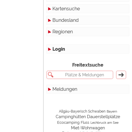
Kartensuche
Touristikstellplätze
Bundesland
Dauerstellplätze
Regionen
Reisemobilstellplätze
Baden-Württemberg
Mobilheimstellplätze
Bayern
Login
Ferienhäuser
Berlin
Freitextsuche
Bungalows
Brandenburg
Ferienwohnungen
Bremen
Meldungen
Zimmer
Hamburg
werden!
Campinghutten
Hessen
Alle
Miet-Mobilheime
Mecklenburg-Vorpommern
Touristik
Allgäu-Bayerisch Schwaben
Bayern
Dauerstellplätze
Campinghütten
Ecocamping
Fluss
Miet-Wohnwagen
Niedersachsen
Campingplätze
Lechbruck am See
Miet-Wohnwagen