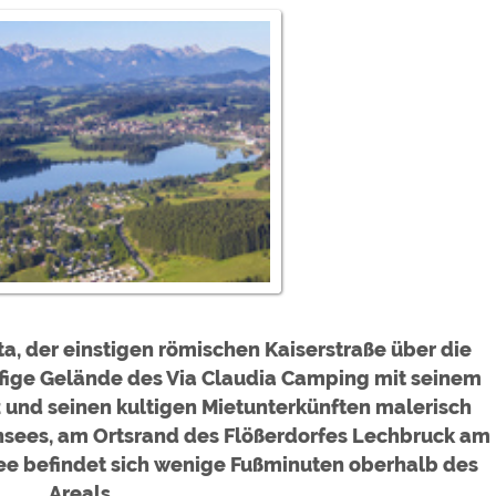
ulare)
https://policies.google.com/privacy
https://policies.google.com/privacy
https://policies.google.com/privacy
https://policies.google.com/privacy
https://policies.google.com/privacy
ungen können jeder Zeit im Footer über "COOKIES" geändert 
ta, der einstigen römischen Kaiserstraße über die
äufige Gelände des Via Claudia Camping mit seinem
und seinen kultigen Mietunterkünften malerisch
sees, am Ortsrand des Flößerdorfes Lechbruck am
see befindet sich wenige Fußminuten oberhalb des
Areals.