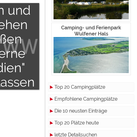
n und
sehen
Camping- und Ferienpark
Wulfener Hals
ßen
terne
ien"
lassen
Top 20 Campingplätze
den.
Empfohlene Campingplätze
Die 10 neusten Einträge
Top 20 Plätze heute
letzte Detailsuchen