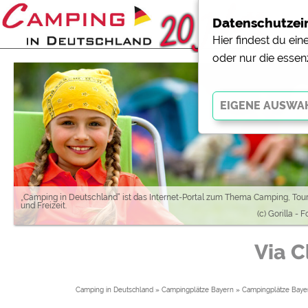
Datenschutzei
Hier findest du ei
oder nur die essen
Essenziell
Essenzielle Cookies ermö
der Website dringend erf
funktionieren
.
„Camping in Deutschland“ ist das Internet-Portal zum Thema Camping, Tou
und Freizeit.
(c) Gorilla - 
Externe Medien
Via 
YouTube (Videos von Cam
Campingplatzvorschau (V
Campingplätzen)
Camping in Deutschland
»
Campingplätze Bayern
»
Campingplätze Baye
Google Maps (Kartensuch