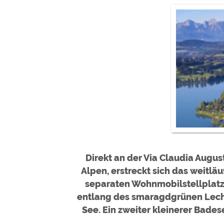
Google reCAPTCHA (Form
Statistiken
Google Analytics
Marketing
Google Ads
Google AdSense
Google Remarketing
Die Cookieeinstell
Direkt an der Via Claudia Augus
Alpen, erstreckt sich das weitl
separaten Wohnmobilstellplatz 
entlang des smaragdgrünen Lech
See. Ein zweiter kleinerer Bade