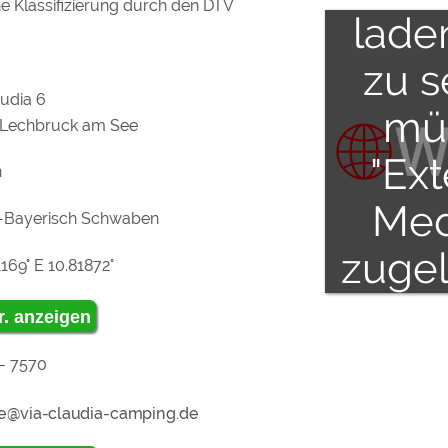
ne Klassifizierung durch den DTV
lade
zu 
audia 6
mü
 Lechbruck am See
"Ex
n
Med
-Bayerisch Schwaben
zuge
169° E 10.81872°
wer
r. anzeigen
- 7570