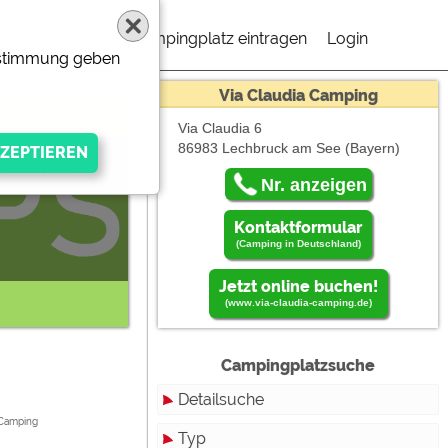
Campingplatz eintragen
Login
Zustimmung geben
Via Claudia Camping
Via Claudia 6
86983 Lechbruck am See
(Bayern)
 müßen "Externe
Nr. anzeigen
Kontaktformular
(Camping in Deutschland)
Jetzt online buchen!
(www.via-claudia-camping.de)
Campingplatzsuche
gen Anbieters
Detailsuche
 Camping
Typ