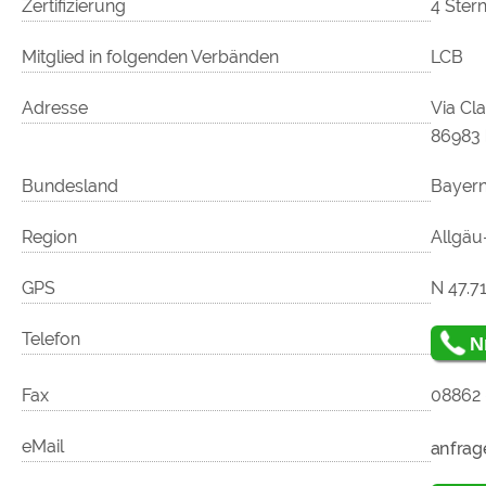
Zertifizierung
4 Ster
Mitglied in folgenden Verbänden
LCB
Adresse
Via Cl
86983
Bundesland
Bayer
Region
Allgäu
GPS
N 47.71
Telefon
N
Fax
08862 
eMail