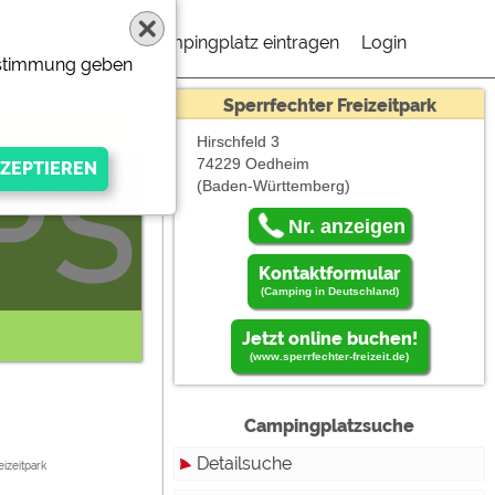
Campingplatz eintragen
Login
Zustimmung geben
Sperrfechter Freizeitpark
Hirschfeld 3
74229 Oedheim
(Baden-Württemberg)
 müßen "Externe
Nr. anzeigen
Kontaktformular
(Camping in Deutschland)
Jetzt online buchen!
(www.sperrfechter-freizeit.de)
Campingplatzsuche
gen Anbieters
Detailsuche
izeitpark