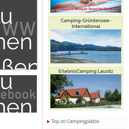
zu
zu
den
Camping-Grüntensee-
International
hen
nd
ßen
zu
ErlebnisCamping Lausitz
terne
hen
dien"
Top 20 Campingplätze