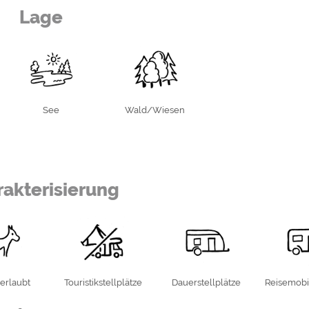
Lage
See
Wald/Wiesen
 am Kocher
r Angel- und Badesee
akterisierung
ände und direkt angrenzend
er Platz mit seinen eigenen,
nd Bad Friedrichshall, 7km von Neckarsulm,
erlaubt
Touristikstellplätze
Dauerstellplätze
Reisemobil