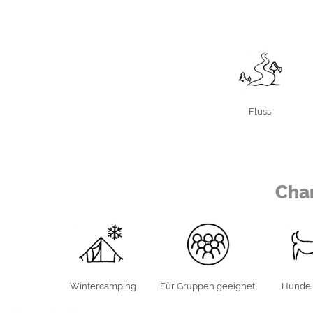
Fluss
Fluss
direkt
See
Eigene
Char
Wald/Wiesen
im Gel
Inmitten der idyllischen Natur der Kocherschleife liegt uns
quellwassergespeisten Seen.
Ca. 1,5km entfernt von den netten Ortschaften Oedheim u
Wintercamping
Für Gruppen geeignet
Hunde 
20km von Heilbronn.