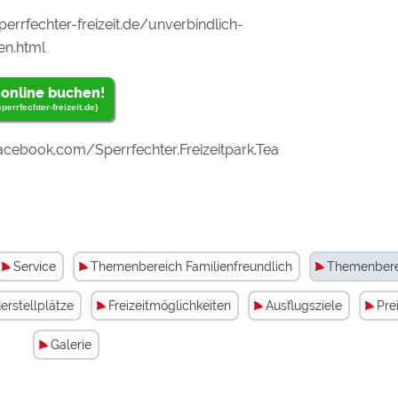
mü
zu
errfechter-freizeit.de/unverbindlich-
en.html
"Ex
we
 online buchen!
errfechter-freizeit.de)
Me
cebook.com/Sperrfechter.Freizeitpark.Tea
zu
Service
Themenbereich Familienfreundlich
Themenberei
we
erstellplätze
Freizeitmöglichkeiten
Ausflugsziele
Pre
Galerie