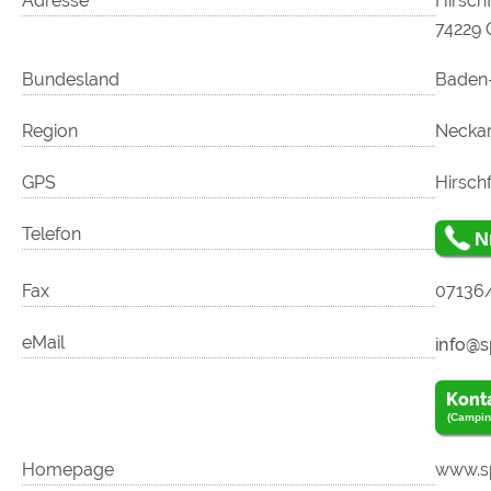
Adresse
Hirschf
74229
Bundesland
Baden
Region
Necka
GPS
Hirsch
Telefon
N
Fax
07136
eMail
Kont
(Campin
Homepage
www.sp