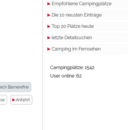
ßen
Empfohlene Campingplätze
gelassen
Die 10 neusten Einträge
terne
Top 20 Plätze heute
rden.
letzte Detailsuchen
dien"
Camping im Fernsehen
Campingplätze: 1542
gelassen
User online :62
ch Barrierefrei
rden.
ise
Anfahrt