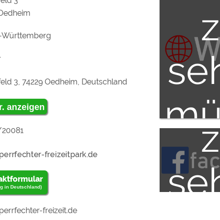
eld 3
 Oedheim
la
-Württemberg
se
r
u
feld 3, 74229 Oedheim, Deutschland
mü
r. anzeigen
/20081
"Ex
se
aktformular
Me
g in Deutschland)
errfechter-freizeit.de