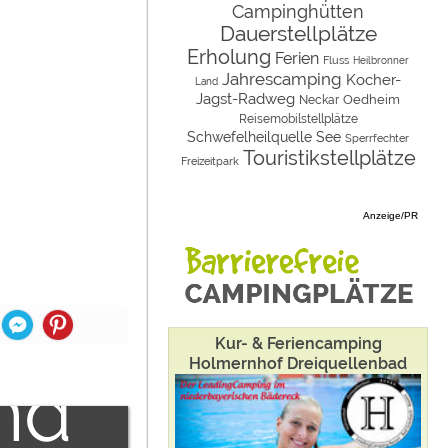
Campinghütten
ternen
Miet-Zelte
Nordrhein-Westfalen
Camping & Caravan
Dauerstellplätze
Erholung
Ferien
Fluss
Heilbronner
Um
Rheinland-Pfalz
Sonstiges
Jahrescamping
Kocher-
Land
Jagst-Radweg
Oedheim
Neckar
Saarland
Specials
halt
Reisemobilstellplätze
Schwefelheilquelle
See
Sperrfechter
Sachsen
Archiv
Touristikstellplätze
en
Freizeitpark
Sachsen-Anhalt
zu
Anzeige/PR
Schleswig-Holstein
ternen
Thüringen
den
halt
Kur- & Feriencamping
Holmernhof Dreiquellenbad
nd