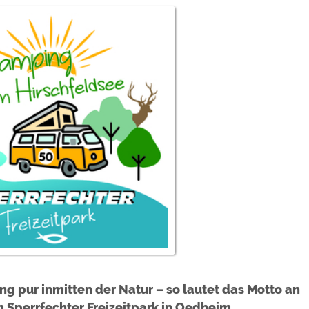
ulare)
https://policies.google.com/privacy
https://policies.google.com/privacy
https://policies.google.com/privacy
https://policies.google.com/privacy
https://policies.google.com/privacy
ungen können jeder Zeit im Footer über "COOKIES" geändert 
d
g pur inmitten der Natur – so lautet das Motto an
 Sperrfechter Freizeitpark in Oedheim.