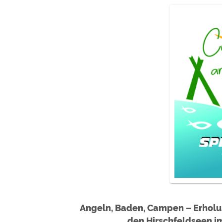
Google reCAPTCHA (Form
Statistiken
Google Analytics
Marketing
Google Ads
Google AdSense
Google Remarketing
Die Cookieeinstell
Angeln, Baden, Campen – Erholun
den Hirschfeldseen im