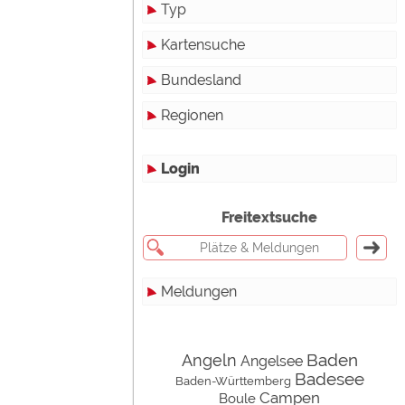
Typ
Kartensuche
Touristikstellplätze
Bundesland
Dauerstellplätze
Regionen
Reisemobilstellplätze
Baden-Württemberg
Mobilheimstellplätze
Bayern
Login
Ferienhäuser
Berlin
Freitextsuche
Bungalows
Brandenburg
Ferienwohnungen
Bremen
Um
werden!
Meldungen
Zimmer
Hamburg
Campinghutten
Hessen
Alle
en
Baden
Angeln
Angelsee
Miet-Mobilheime
Mecklenburg-Vorpommern
Touristik
Badesee
Baden-Württemberg
Miet-Wohnwagen
Niedersachsen
Campingplätze
Campen
Boule