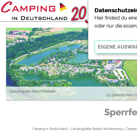
Datenschutzei
Hier findest du ei
oder nur die essen
Essenziell
Essenzielle Cookies ermö
der Website dringend erf
funktionieren
.
Camping am Hirschfeldsee
(c) Sperrfechter F
Externe Medien
Sperrfe
YouTube (Videos von Cam
Campingplatzvorschau (V
Campingplätzen)
Camping in Deutschland
»
Campingplätze Baden-Württemberg
»
Campin
Google Maps (Kartensuch