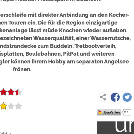
ex
herschleife mit direkter Anbindung an den Kocher-
n Touren ein. Die für die Region einzigartige
ckenanlage lässt müde Knochen wieder aufleben.
In
gezeichneten Wasserqualität, einer Wasserrutsche,
ndstrandecke zum Buddeln, Tretbootverleih,
d
isplatten, Boulebahnen, PitPat und weiteren
 Angler können ihrem Hobby am separaten Angelsee
frönen.
ex
la
In
u