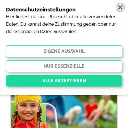
Datenschutzeinstellungen
Hier findest du eine Übersicht über alle verwendeten
Daten. Du kannst deine Zustimmung geben oder nur
die essenziellen Daten auswählen.
7 Campingplätze in
Saarland
ändern
Sortierung:
Reisemobilhafen Bexbach
Essenziell
Essenzielle Cookies ermöglichen grundlegende
Funktionen und sind für die einwandfreie Funktion der
Website dringend erforderlich. Ohne diese Cookies
werden Teile der Website
nicht funktionieren
.