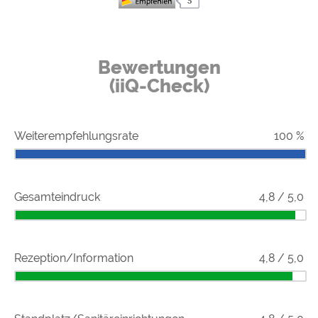
Google Remarketing
https://policies.google.com/privacy
Die Cookieeinstellungen können jeder Zeit im Footer
Bewertungen
über "COOKIES" geändert werden!
(iiQ-Check)
Weiterempfehlungsrate
100 %
Gesamteindruck
4,8 / 5,0
Rezeption/Information
4,8 / 5,0