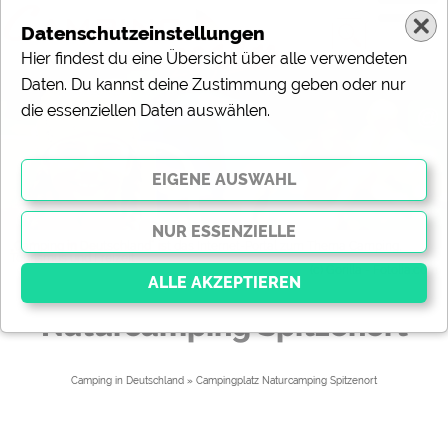
Datenschutzeinstellungen
Hier findest du eine Übersicht über alle verwendeten
Daten. Du kannst deine Zustimmung geben oder nur
die essenziellen Daten auswählen.
@
„Camping in Deutschland“ ist das Internet-Portal zum Thema Camping,
Tourismus und Freizeit.
(c) Gorilla - Fotolia.com
Naturcamping Spitzenort
Essenziell
Essenzielle Cookies ermöglichen grundlegende
Camping in Deutschland
» 
Campingplatz Naturcamping Spitzenort
Funktionen und sind für die einwandfreie Funktion der
Website dringend erforderlich. Ohne diese Cookies
werden Teile der Website
nicht funktionieren
.