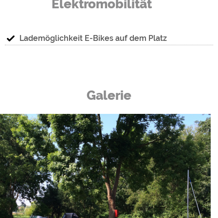
Elektromobilität
Lademöglichkeit E-Bikes auf dem Platz
Galerie
g
g
g
g
Naturcampin
Lassan