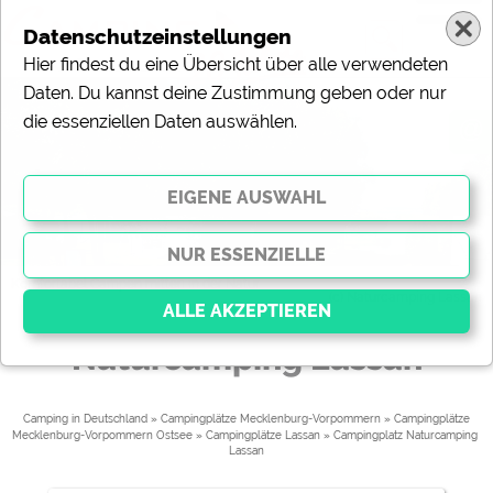
Datenschutzeinstellungen
Hier findest du eine Übersicht über alle verwendeten
Daten. Du kannst deine Zustimmung geben oder nur
die essenziellen Daten auswählen.
@
Komfortabel Campen mitten in der Natur
(c) Naturcamping Lassan
Naturcamping Lassan
Essenziell
Essenzielle Cookies ermöglichen grundlegende
Camping in Deutschland
»
Campingplätze Mecklenburg-Vorpommern
»
Campingplätze
Mecklenburg-Vorpommern Ostsee
»
Campingplätze Lassan
» 
Campingplatz Naturcamping 
Funktionen und sind für die einwandfreie Funktion der
Lassan
Website dringend erforderlich. Ohne diese Cookies
werden Teile der Website
nicht funktionieren
.