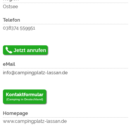
Inhalt
exter
Ostsee
Telefon
038374 559951
zu
Jetzt anrufen
Inhalt
eMail
laden
Kontaktformular
(Camping in Deutschland)
zu
Homepage
www.campingplatz-lassan.de