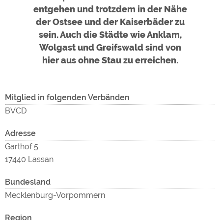
Google Remarketing
https://policies.google.com/privacy
entgehen und trotzdem in der Nähe
der Ostsee und der Kaiserbäder zu
sein. Auch die Städte wie Anklam,
Die Cookieeinstellungen können jeder Zeit im Footer
den
Wolgast und Greifswald sind von
über "COOKIES" geändert werden!
hier aus ohne Stau zu erreichen.
Um
Mitglied in folgenden Verbänden
BVCD
exter
Adresse
Garthof 5
den
17440 Lassan
Bundesland
Mecklenburg-Vorpommern
Region