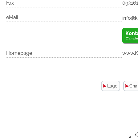
Fax
093161
eMail
Kont
(Campin
Homepage
www.Ka
Lage
Char