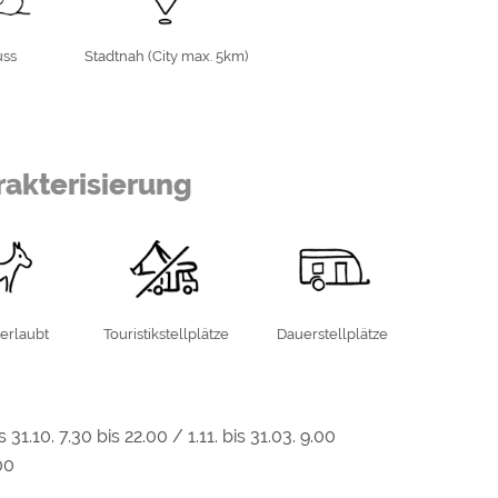
uss
Stadtnah (City max. 5km)
akterisierung
 Feldern, haben Sie einen herrlichen
Würzburg befinden, bieten wir in den
r Straßenbahnhaltestelle an. Außerdem
- und Fahrradweg beginnt direkt am
m entfernt.
erlaubt
Touristikstellplätze
Dauerstellplätze
sacker
urg
s 31.10. 7.30 bis 22.00 / 1.11. bis 31.03. 9.00
00
z und der Festung Marienberg ein