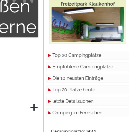
ßen
Freizeitpark Klaukenhof
terne
ien"
Top 20 Campingplätze
elassen
Empfohlene Campingplätze
Die 10 neusten Einträge
den.
Top 20 Plätze heute
letzte Detailsuchen
Camping im Fernsehen
Campingplätze: 1542