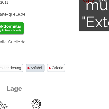
mü
2611
"Ex
aktformular
g in Deutschland)
Med
lte-Quelle.de
zug
wer
akterisierung
Anfahrt
Galerie
Lage