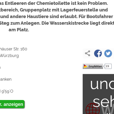
s Entleeren der Chemietoilette ist kein Problem.
ext
tbereich, Gruppenplatz mit Lagerfeuerstelle und
und andere Haustiere sind erlaubt. Für Bootsfahrer
Steg zum Anlegen. Die Wasserskistrecke liegt direk
In
am Platz.
häuser Str. 160
 Würzburg
la
n
un
ranken
 9°59´O
se
r. anzeigen