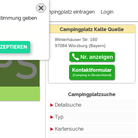
Campingplatz eintragen
Login
Zustimmung geben
Campingplatz Kalte Quelle
Winterhäuser Str. 160
97084 Würzburg
(Bayern)
 müßen "Externe
Nr. anzeigen
Kontaktformular
(Camping in Deutschland)
Campingplatzsuche
Detailsuche
Typ
gen Anbieters
Kartensuche
Touristikstellplätze