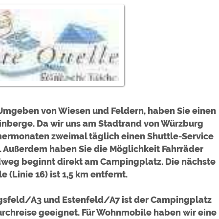
ulare)
https://policies.google.com/privacy
https://policies.google.com/privacy
https://policies.google.com/privacy
https://policies.google.com/privacy
. Umgeben von Wiesen und Feldern, haben Sie einen
https://policies.google.com/privacy
einberge. Da wir uns am Stadtrand von Würzburg
mermonaten zweimal täglich einen Shuttle-Service
. Außerdem haben Sie die Möglichkeit Fahrräder
ungen können jeder Zeit im Footer über "COOKIES" geändert 
adweg beginnt direkt am Campingplatz. Die nächste
e (Linie 16) ist 1,5 km entfernt.
Um
ngsfeld/A3 und Estenfeld/A7 ist der Campingplatz
urchreise geeignet. Für Wohnmobile haben wir eine