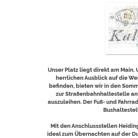
Google reCAPTCHA (Form
Statistiken
Google Analytics
Marketing
Google Ads
Google AdSense
Unser Platz liegt direkt am Main
Google Remarketing
herrlichen Ausblick auf die W
befinden, bieten wir in den Som
zur Straßenbahnhaltestelle an
Die Cookieeinstell
auszuleihen. Der Fuß- und Fahrr
Bushaltestell
Mit den Anschlussstellen Heidi
ideal zum Übernachten auf der D