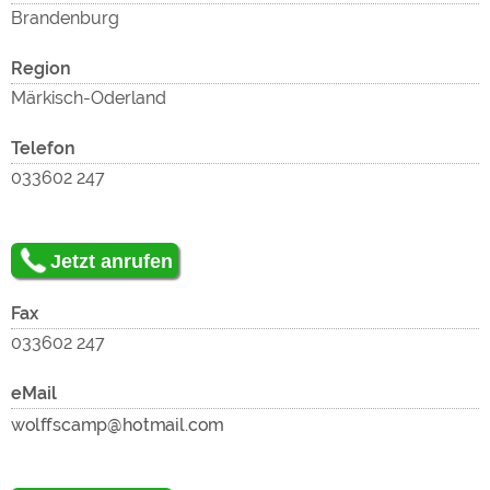
Google Remarketing
https://policies.google.com/privacy
Brandenburg
Region
Die Cookieeinstellungen können jeder Zeit im Footer
Märkisch-Oderland
über "COOKIES" geändert werden!
Telefon
033602 247
Jetzt anrufen
Fax
033602 247
eMail