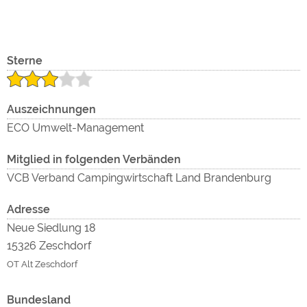
Externe Medien
YouTube (Videos von
https://policies.google.com/privacy
Sterne
Campingplätzen)
Campingplatzvorschau (Vorschau
siehe Datenschutzerklärung des
der Internetseiten von
jeweiligen Anbieters
Campingplätzen)
Auszeichnungen
Google Maps (Kartensuche, Anfahrt
https://policies.google.com/privacy
ECO Umwelt-Management
usw.)
Google reCAPTCHA (Formulare)
https://policies.google.com/privacy
Mitglied in folgenden Verbänden
VCB Verband Campingwirtschaft Land Brandenburg
Statistiken
Adresse
Google Analytics
https://policies.google.com/privacy
Neue Siedlung 18
15326 Zeschdorf
Marketing
OT Alt Zeschdorf
Google Ads
https://policies.google.com/privacy
Google AdSense
https://policies.google.com/privacy
Bundesland