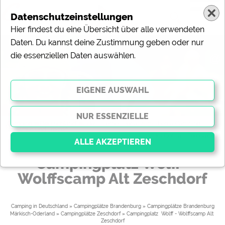
Datenschutzeinstellungen
Hier findest du eine Übersicht über alle verwendeten
Daten. Du kannst deine Zustimmung geben oder nur
die essenziellen Daten auswählen.
@
„Camping in Deutschland“ ist das Internet-Portal zum Thema Camping,
Tourismus und Freizeit.
(c) Gorilla - Fotolia.com
Campingplatz Wolff -
Wolffscamp Alt Zeschdorf
Essenziell
Essenzielle Cookies ermöglichen grundlegende
Funktionen und sind für die einwandfreie Funktion der
Camping in Deutschland
»
Campingplätze Brandenburg
»
Campingplätze Brandenburg
Website dringend erforderlich. Ohne diese Cookies
Märkisch-Oderland
»
Campingplätze Zeschdorf
» 
Campingplatz  Wolff - Wolffscamp Alt 
werden Teile der Website
nicht funktionieren
.
Zeschdorf