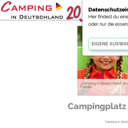
Datenschutzei
Hier findest du ei
oder nur die essen
Essenziell
Essenzielle Cookies ermö
der Website dringend erf
funktionieren
.
„Camping in Deutschland“ ist
Freizeit.
Externe Medien
Campingplatz
YouTube (Videos von Cam
Campingplatzvorschau (V
Campingplätzen)
Camping in Deut
Google Maps (Kartensuch