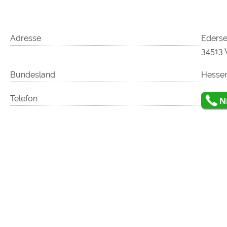
Google reCAPTCHA (Form
Adresse
Edersee
Statistiken
34513 
Google Analytics
Bundesland
Hesse
Marketing
Google Ads
Telefon
N
Google AdSense
Google Remarketing
Die Cookieeinstell