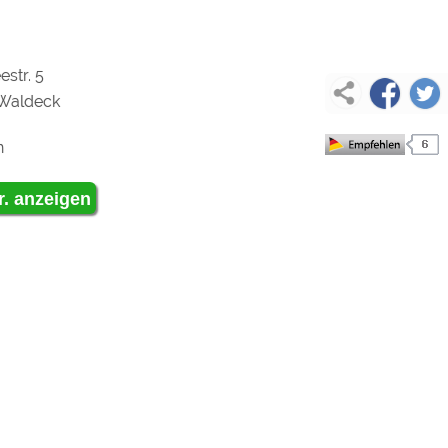
ulare)
https://policies.google.com/privacy
str. 5
Waldeck
https://policies.google.com/privacy
n
https://policies.google.com/privacy
r. anzeigen
https://policies.google.com/privacy
https://policies.google.com/privacy
ungen können jeder Zeit im Footer über "COOKIES" geändert 