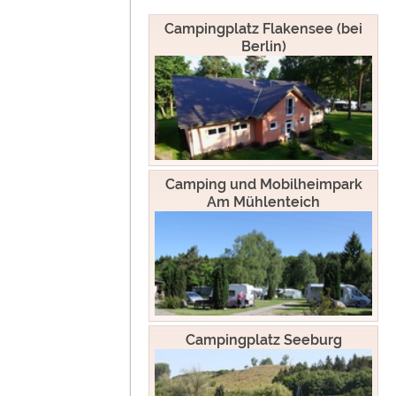
Sachsen
Archiv
Campingplatz Flakensee (bei
Berlin)
Sachsen-Anhalt
Schleswig-Holstein
Thüringen
Camping und Mobilheimpark
Am Mühlenteich
Campingplatz Seeburg