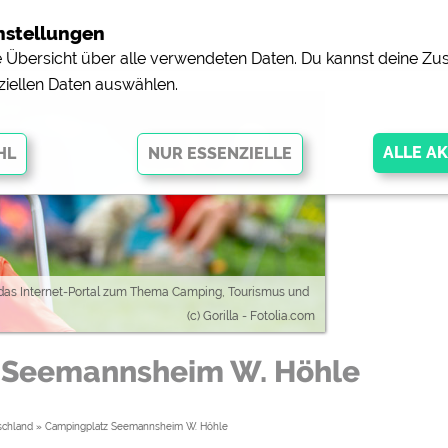
nstellungen
ne Übersicht über alle verwendeten Daten. Du kannst deine 
ziellen Daten auswählen.
glichen grundlegende Funktionen und sind für die einwandfreie Funktion
orderlich. Ohne diese Cookies werden Teile der Website
nicht
 das Internet-Portal zum Thema Camping, Tourismus und
(c) Gorilla - Fotolia.com
 Seemannsheim W. Höhle
pingplätzen)
https://policies.google.com/privacy
orschau der Internetseiten von
siehe Datenschutzerklärung des jeweili
schland
»
Campingplatz Seemannsheim W. Höhle
e, Anfahrt usw.)
https://policies.google.com/privacy