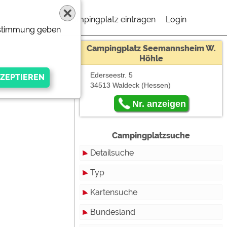
Campingplatz eintragen
Login
Zustimmung geben
Campingplatz Seemannsheim W.
Höhle
Ederseestr. 5
34513 Waldeck
(Hessen)
Nr. anzeigen
Campingplatzsuche
Detailsuche
Typ
Kartensuche
Touristikstellplätze
gen Anbieters
Bundesland
Dauerstellplätze