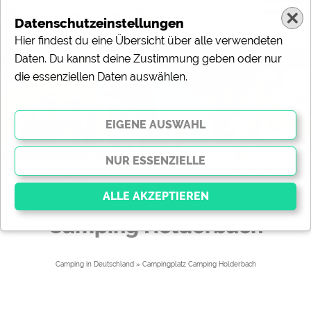
Datenschutzeinstellungen
Hier findest du eine Übersicht über alle verwendeten
Daten. Du kannst deine Zustimmung geben oder nur
die essenziellen Daten auswählen.
@
„Camping in Deutschland“ ist das Internet-Portal zum Thema Camping,
Tourismus und Freizeit.
(c) Gorilla - Fotolia.com
Camping Holderbach
Essenziell
Essenzielle Cookies ermöglichen grundlegende
Camping in Deutschland
» 
Campingplatz Camping Holderbach
Funktionen und sind für die einwandfreie Funktion der
Website dringend erforderlich. Ohne diese Cookies
werden Teile der Website
nicht funktionieren
.