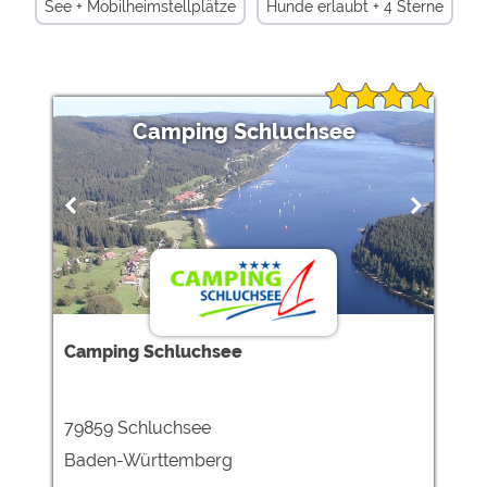
See + Mobilheimstellplätze
Hunde erlaubt + 4 Sterne
Touristikstellplätze + Reiten
See +
Miet-Wohnwagen + buchbar
Sachsen-Anhalt +
Strom +
Camping Schluchsee
Mobilheimstellplätze +
Spreewald +
Niedersachsen +
Bayern +
Nordrhein-Westfalen +
Miet-Zelte +
Pfalz +
Camping Schluchsee
79859 Schluchsee
Baden-Württemberg