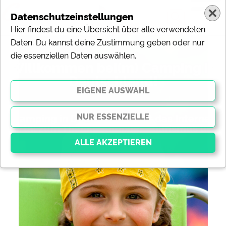
Datenschutzeinstellungen
Hier findest du eine Übersicht über alle verwendeten
Daten. Du kannst deine Zustimmung geben oder nur
die essenziellen Daten auswählen.
Willkommen bei(m) Camping in
Deutschland!
„Camping in Deutschland“ ist das Internet-
Portal zum Thema Camping, Tourismus und
Freizeit.
Essenziell
Essenzielle Cookies ermöglichen grundlegende
Funktionen und sind für die einwandfreie Funktion der
Website dringend erforderlich. Ohne diese Cookies
werden Teile der Website
nicht funktionieren
.