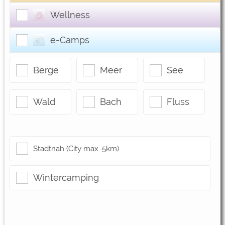
Google Remarketing
https://policies.google.com/privacy
Wellness
Die Cookieeinstellungen können jeder Zeit im Footer
e-Camps
über "COOKIES" geändert werden!
Berge
Meer
See
Wald
Bach
Fluss
Stadtnah (City max. 5km)
Wintercamping