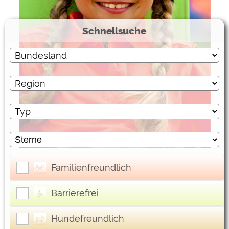
Externe Medien
Schnellsuche
YouTube (Videos von
https://policies.google.com/privacy
Campingplätzen)
Campingplatzvorschau (Vorschau
siehe Datenschutzerklärung des
der Internetseiten von
jeweiligen Anbieters
Campingplätzen)
Google Maps (Kartensuche, Anfahrt
https://policies.google.com/privacy
usw.)
Google reCAPTCHA (Formulare)
https://policies.google.com/privacy
Statistiken
Google Analytics
https://policies.google.com/privacy
Familienfreundlich
Marketing
Barrierefrei
Google Ads
https://policies.google.com/privacy
Hundefreundlich
Google AdSense
https://policies.google.com/privacy