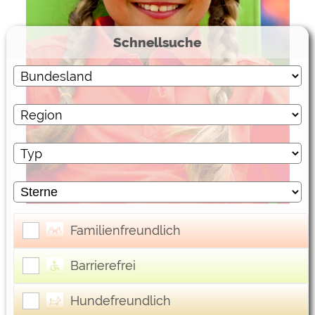
Externe Medien
Schnellsuche
YouTube (Videos von
https://policies.google.com/privacy
Campingplätzen)
Campingplatzvorschau (Vorschau
siehe Datenschutzerklärung des
der Internetseiten von
jeweiligen Anbieters
Campingplätzen)
Google Maps (Kartensuche, Anfahrt
https://policies.google.com/privacy
usw.)
Google reCAPTCHA (Formulare)
https://policies.google.com/privacy
Statistiken
Google Analytics
https://policies.google.com/privacy
Familienfreundlich
Marketing
Barrierefrei
Google Ads
https://policies.google.com/privacy
Hundefreundlich
Google AdSense
https://policies.google.com/privacy