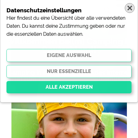
Datenschutzeinstellungen
Hier findest du eine Übersicht über alle verwendeten
Daten. Du kannst deine Zustimmung geben oder nur
die essenziellen Daten auswählen.
Willkommen bei(m) Camping in
Deutschland!
„Camping in Deutschland“ ist das Internet-
Portal zum Thema Camping, Tourismus und
Freizeit.
Essenziell
Essenzielle Cookies ermöglichen grundlegende
Funktionen und sind für die einwandfreie Funktion der
Website dringend erforderlich. Ohne diese Cookies
werden Teile der Website
nicht funktionieren
.