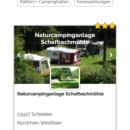
Klettern + Campinghütten
Ferienwohnungen
Baden-Württemberg + Ferienwohnungen
Eifel + Ferienwohnungen
Naturcampinganlage
Mobilheimstellplätze + Ferienwohnungen
Schafbachmühle
Niedersachsen + Ferienwohnungen
Region + Ferienwohnungen
Dusch- und Toilettenräume barrierefrei +
Insel Usedom +
Nordsee +
Miet-Wohnwagen +
Naturcampinganlage Schafbachmühle
Hunde im Restaurant erlaubt +
53937 Schleiden
Spezielle Angebote zur Elektromobilität +
Nordrhein-Westfalen
Miet-Mobilheime + 3 Sterne