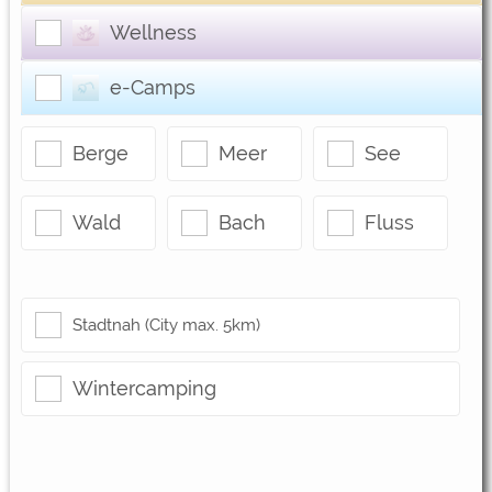
Google Remarketing
https://policies.google.com/privacy
Wellness
Die Cookieeinstellungen können jeder Zeit im Footer
e-Camps
über "COOKIES" geändert werden!
Berge
Meer
See
Wald
Bach
Fluss
Stadtnah (City max. 5km)
Wintercamping