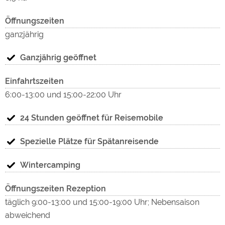
Sonsbecker Schweiz
Öffnungszeiten
© Ruhr Tourismus
"Ex
ganzjährig
Der Niederrhein ist die ideale Landschaft zum
Radwandern: angenehm zu fahren, schön und
Ganzjährig geöffnet
Med
abwechslungsreich. Ackerland und Grün, Wald und
Einfahrtszeiten
Wasserflächen machen rund 85 Prozent der
6:00-13:00 und 15:00-22:00 Uhr
Gesamtfläche aus.
In ca. 7 km finden Sie die Xantener Nord- und Südsee. Hier
24 Stunden geöffnet für Reisemobile
gibt es Wasserspaß total, speziell im Sommer.
In ca. 6 km Entfernung finden Sie den Sonsbecker
Spezielle Plätze für Spätanreisende
Aussichtsturm mit einem herrlichen Blick über den
Niederrhein.
Wintercamping
Nächste Autobahnausfahrt
Öffnungszeiten Rezeption
Sonsbeck, A57
täglich 9:00-13:00 und 15:00-19:00 Uhr; Nebensaison
abweichend
Nächster Ort