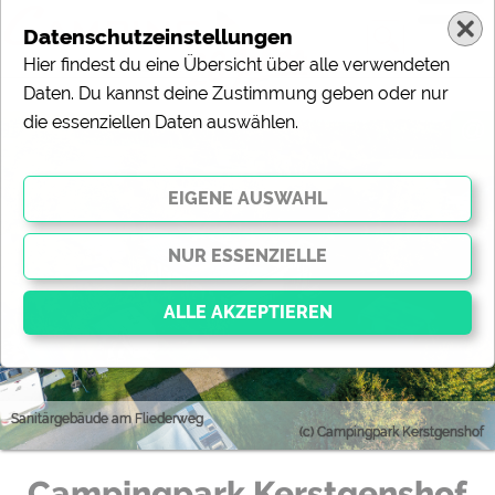
Datenschutzeinstellungen
Hier findest du eine Übersicht über alle verwendeten
Daten. Du kannst deine Zustimmung geben oder nur
die essenziellen Daten auswählen.
@
Essenziell
Sanitärgebäude am Fliederweg
Essenzielle Cookies ermöglichen grundlegende
(c) Campingpark Kerstgenshof
Funktionen und sind für die einwandfreie Funktion der
Website dringend erforderlich. Ohne diese Cookies
werden Teile der Website
nicht funktionieren
.
Campingpark Kerstgenshof