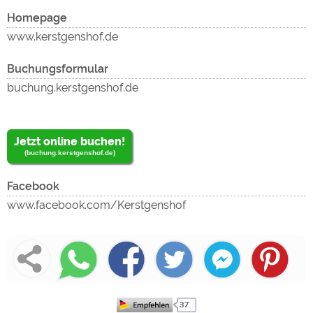
lad
Homepage
un
www.kerstgenshof.de
Buchungsformular
buchung.kerstgenshof.de
Jetzt online buchen!
(buchung.kerstgenshof.de)
Facebook
un
www.facebook.com/Kerstgenshof