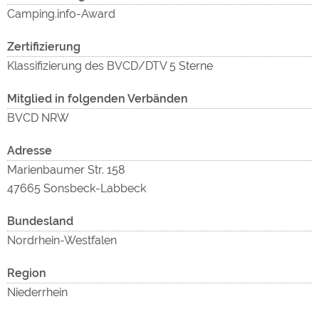
ext
Camping.info-Award
Zertifizierung
Inh
Klassifizierung des BVCD/DTV 5 Sterne
Mitglied in folgenden Verbänden
BVCD NRW
Adresse
Marienbaumer Str. 158
47665 Sonsbeck-Labbeck
Inh
Bundesland
Nordrhein-Westfalen
Region
Niederrhein