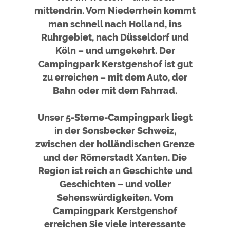
Google Remarketing
https://policies.google.com/privacy
mittendrin. Vom Niederrhein kommt
man schnell nach Holland, ins
Die Cookieeinstellungen können jeder Zeit im Footer
Ruhrgebiet, nach Düsseldorf und
über "COOKIES" geändert werden!
Köln – und umgekehrt. Der
Um
Campingpark Kerstgenshof ist gut
zu erreichen – mit dem Auto, der
Bahn oder mit dem Fahrrad.
Unser 5-Sterne-Campingpark liegt
in der Sonsbecker Schweiz,
zwischen der holländischen Grenze
und der Römerstadt Xanten. Die
Region ist reich an Geschichte und
Geschichten – und voller
Sehenswürdigkeiten. Vom
Campingpark Kerstgenshof
erreichen Sie viele interessante