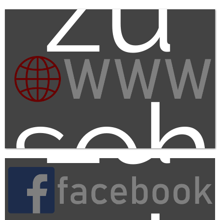
zu
zu
seh