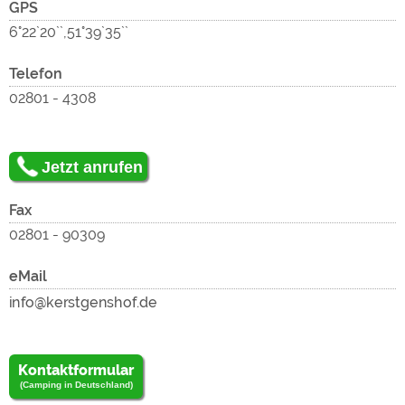
zu
GPS
6°22`20``,51°39`35``
Telefon
02801 - 4308
zu
Jetzt anrufen
lad
Fax
02801 - 90309
eMail
Kontaktformular
(Camping in Deutschland)