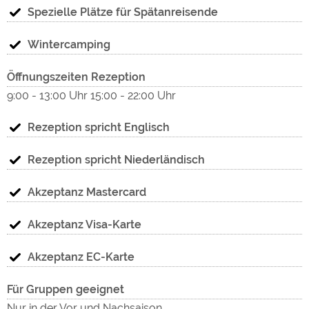
"Ex
Med
Nächster Ort
Spezielle Plätze für Spätanreisende
Lingerhahn
Wintercamping
Nächste Stadt
Öffnungszeiten Rezeption
Emmelshausen
9:00 - 13:00 Uhr 15:00 - 22:00 Uhr
Der Campingpark liegt genau zwischen Rhein und Mosel
Rezeption spricht Englisch
die beide leicht mit dem Auto zu erreichen sind . Wer Ruhe
Med
und Erholung möchte aber trotzdem Rhein und Mosel
Rezeption spricht Niederländisch
besuchen will ist bei uns bestens aufgehoben . ( Kein Lärm
durch Autos , Eisenbahn oder Schiffsverkehr ) Viele neue
zug
Akzeptanz Mastercard
Wanderwege ( Traumschleifen ) und Radwege erwarten
Sie . Für viele Sehenswürdigkeiten finden Sie
Akzeptanz Visa-Karte
Informationen an unserer Rezeption. Wir beraten Sie
gerne
Akzeptanz EC-Karte
Für Gruppen geeignet
Nur in der Vor und Nachsaison