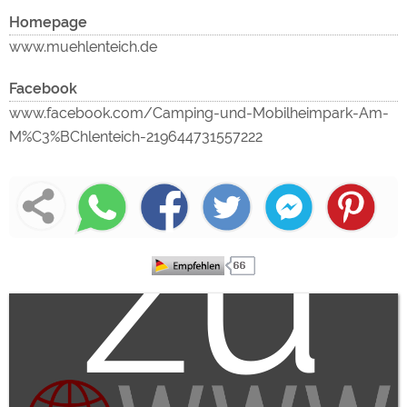
un
Homepage
www.muehlenteich.de
Facebook
un
www.facebook.com/Camping-und-Mobilheimpark-Am-
M%C3%BChlenteich-219644731557222
zu