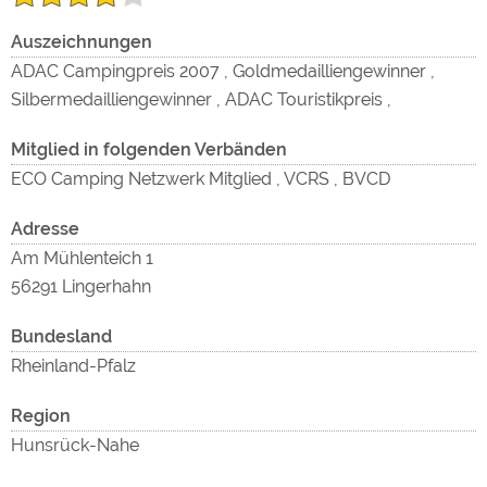
ext
Inh
Google Remarketing
https://policies.google.com/privacy
Auszeichnungen
ADAC Campingpreis 2007 , Goldmedailliengewinner ,
Die Cookieeinstellungen können jeder Zeit im Footer
Silbermedailliengewinner , ADAC Touristikpreis ,
über "COOKIES" geändert werden!
Mitglied in folgenden Verbänden
Inh
ECO Camping Netzwerk Mitglied , VCRS , BVCD
Adresse
zu
Am Mühlenteich 1
56291 Lingerhahn
Bundesland
Rheinland-Pfalz
Region
Hunsrück-Nahe