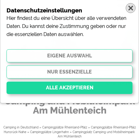
Um
Datenschutzeinstellungen
Hier findest du eine Übersicht über alle verwendeten
Daten. Du kannst deine Zustimmung geben oder nur
die essenziellen Daten auswählen.
@
Um
Camping und Erholung Pur auf dem Camping und Mobilheimpark Am
de
Mühlenteich
(c) Heribert Christ
Camping und Mobilheimpark
Am Mühlenteich
Essenziell
Essenzielle Cookies ermöglichen grundlegende
Funktionen und sind für die einwandfreie Funktion der
Camping in Deutschland
»
Campingplätze Rheinland-Pfalz
»
Campingplätze Rheinland-Pfalz
Website dringend erforderlich. Ohne diese Cookies
Hunsrück-Nahe
»
Campingplätze Lingerhahn
» 
Campingplatz Camping und Mobilheimpark 
werden Teile der Website
nicht funktionieren
.
Am Mühlenteich