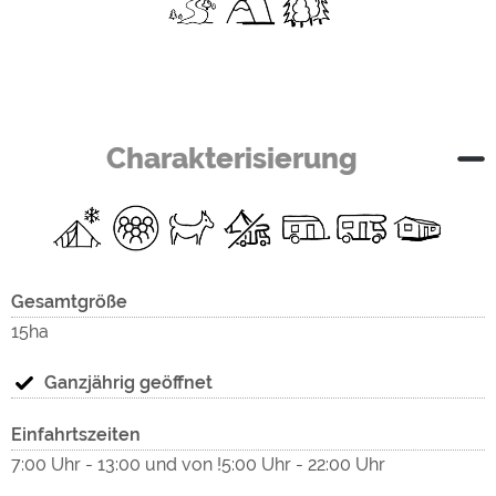
Bach
mü
V
Charakterisierung
"Ex
(Mittel-)Gebirge
V
Wald/Wiesen
V
Gesamtgröße
Unser großzügig angelegter Campingpark liegt am Rande
15ha
eines duftenden Kiefer und Fichtenwald inmitten der
Hunsrückhöhen.
Ganzjährig geöffnet
Nächste Autobahnausfahrt
Einfahrtszeiten
A 61 Ausfahrt Laudert Nr 44
7:00 Uhr - 13:00 und von !5:00 Uhr - 22:00 Uhr