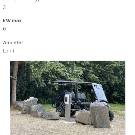
3
kW max.
6
Anbieter
Lan 1