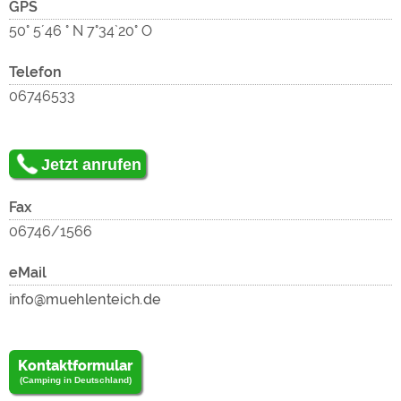
zu
GPS
50° 5´46 ° N 7°34`20° O
lad
Telefon
06746533
Jetzt anrufen
Fax
06746/1566
lad
eMail
Kontaktformular
(Camping in Deutschland)