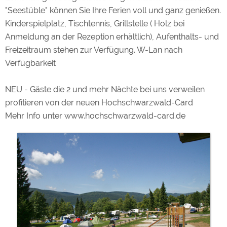
wer
Bootsfahrt mit Ruder- oder Tretbooten garantieren Ihnen
"Seestüble" können Sie Ihre Ferien voll und ganz genießen.
jede Menge Erholung und Erlebnis.
Kinderspielplatz, Tischtennis, Grillstelle ( Holz bei
Anmeldung an der Rezeption erhältlich), Aufenthalts- und
Gäste die 2 Nächte oder mehr auf unserem Platz
Freizeitraum stehen zur Verfügung. W-Lan nach
verweilen profitieren von der Hochschwarzwald-Card -
Verfügbarkeit
INFO unter: www.hochschwarzwald-card.de
NEU - Gäste die 2 und mehr Nächte bei uns verweilen
Hallenbäder, Kloster, Museen, Schifffahrten,
profitieren von der neuen Hochschwarzwald-Card
Stadtführungen, im Winter Skilifte und vieles mehr....
Mehr Info unter www.hochschwarzwald-card.de
lassen Sie sich überraschen !