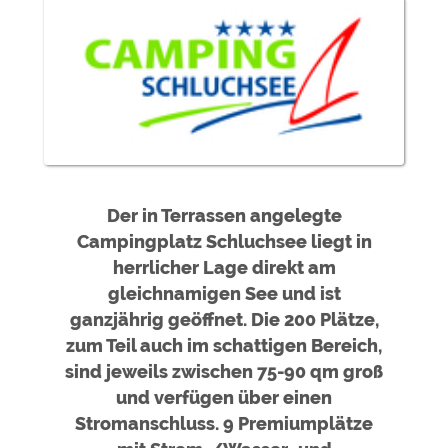
Externe Medien
de
YouTube (Videos von
https://policies.google.com/privacy
Campingplätzen)
Campingplatzvorschau (Vorschau
siehe Datenschutzerklärung des
der Internetseiten von
jeweiligen Anbieters
Campingplätzen)
Google Maps (Kartensuche, Anfahrt
https://policies.google.com/privacy
usw.)
Der in Terrassen angelegte
Google reCAPTCHA (Formulare)
https://policies.google.com/privacy
Campingplatz Schluchsee liegt in
herrlicher Lage direkt am
Statistiken
gleichnamigen See und ist
Google Analytics
https://policies.google.com/privacy
ganzjährig geöffnet. Die 200 Plätze,
zum Teil auch im schattigen Bereich,
sind jeweils zwischen 75-90 qm groß
Marketing
und verfügen über einen
Google Ads
https://policies.google.com/privacy
Stromanschluss. 9 Premiumplätze
Google AdSense
https://policies.google.com/privacy