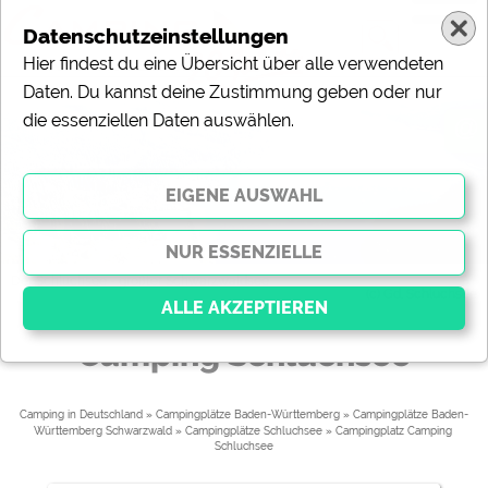
Datenschutzeinstellungen
Hier findest du eine Übersicht über alle verwendeten
Daten. Du kannst deine Zustimmung geben oder nur
die essenziellen Daten auswählen.
@
Um
Der Schluchsee - größter Schwarzwaldsee
(c) Gd. Schluchsee
Camping Schluchsee
Essenziell
Essenzielle Cookies ermöglichen grundlegende
Camping in Deutschland
»
Campingplätze Baden-Württemberg
»
Campingplätze Baden-
Württemberg Schwarzwald
»
Campingplätze Schluchsee
» 
Campingplatz Camping 
Funktionen und sind für die einwandfreie Funktion der
Schluchsee
Website dringend erforderlich. Ohne diese Cookies
werden Teile der Website
nicht funktionieren
.