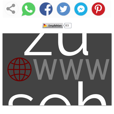
zu
seh