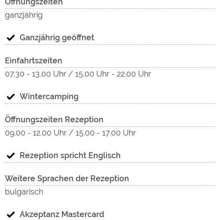
"Ex
Öffnungszeiten
größten Schwarzwaldsee, dem Schluchsee, gelegen. Der
ganzjährig
in Terrassen angelegte Platz bietet 200 schattige
Stellplätze jeweils zwischen 75-90 qm groß.
Ganzjährig geöffnet
Selbstverständlich sind auf dem modern eingerichteten
Einfahrtszeiten
Platz alle Stellplätze mit Strom versehen.
07.30 - 13.00 Uhr / 15.00 Uhr - 22.00 Uhr
Behindertengerechte Duschen und WC.
Wintercamping
Premiumplätze mit eigenem Strom- Wasser- und
Abwasseranschluß !
Med
Öffnungszeiten Rezeption
09.00 - 12.00 Uhr / 15.00 - 17.00 Uhr
Gäste die 2 Nächte oder mehr auf unserem Platz
verweilen profitieren von der Hochschwarzwald-Card -
Rezeption spricht Englisch
INFO unter: www.hochschwarzwald-card.de
Weitere Sprachen der Rezeption
Hallenbäder, Kloster, Museen, Schifffahrten,
bulgarisch
Stadtführungen, im Winter Skilifte und vieles mehr....lassen
Akzeptanz Mastercard
Sie sich überraschen !