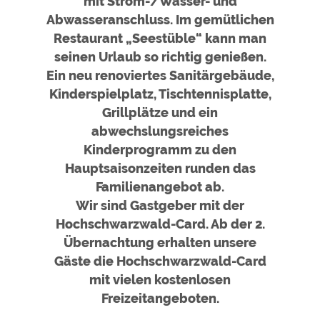
ext
mit Strom-/Wasser- und
Google Remarketing
https://policies.google.com/privacy
Abwasseranschluss. Im gemütlichen
Restaurant „Seestüble“ kann man
Die Cookieeinstellungen können jeder Zeit im Footer
seinen Urlaub so richtig genießen.
über "COOKIES" geändert werden!
Ein neu renoviertes Sanitärgebäude,
Kinderspielplatz, Tischtennisplatte,
Grillplätze und ein
abwechslungsreiches
Inh
Kinderprogramm zu den
Hauptsaisonzeiten runden das
Familienangebot ab.
Wir sind Gastgeber mit der
Hochschwarzwald-Card. Ab der 2.
Übernachtung erhalten unsere
Gäste die Hochschwarzwald-Card
mit vielen kostenlosen
Freizeitangeboten.