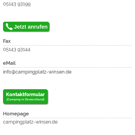
Google Remarketing
https://policies.google.com/privacy
05143 93199
Die Cookieeinstellungen können jeder Zeit im Footer
Jetzt anrufen
über "COOKIES" geändert werden!
Fax
05143 93144
eMail
Kontaktformular
(Camping in Deutschland)
Homepage
campingplatz-winsen.de