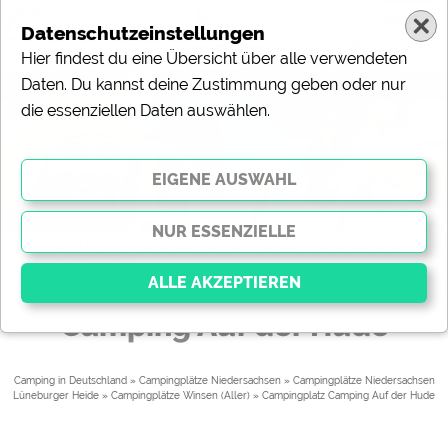
Datenschutzeinstellungen
Hier findest du eine Übersicht über alle verwendeten
Daten. Du kannst deine Zustimmung geben oder nur
die essenziellen Daten auswählen.
@
„Camping in Deutschland“ ist das Internet-Portal zum Thema Camping,
Tourismus und Freizeit.
(c) Gorilla - Fotolia.com
Camping Auf der Hude
Essenziell
Essenzielle Cookies ermöglichen grundlegende
Camping in Deutschland
»
Campingplätze Niedersachsen
»
Campingplätze Niedersachsen
Lüneburger Heide
»
Campingplätze Winsen (Aller)
» 
Campingplatz Camping Auf der Hude
Funktionen und sind für die einwandfreie Funktion der
Website dringend erforderlich. Ohne diese Cookies
werden Teile der Website
nicht funktionieren
.