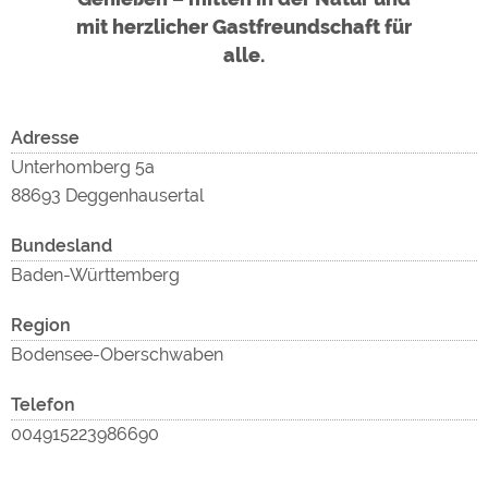
Google Remarketing
https://policies.google.com/privacy
mit herzlicher Gastfreundschaft für
alle.
Inha
Die Cookieeinstellungen können jeder Zeit im Footer
über "COOKIES" geändert werden!
Adresse
Unterhomberg 5a
88693 Deggenhausertal
Bundesland
Baden-Württemberg
zu
Region
Bodensee-Oberschwaben
Telefon
004915223986690