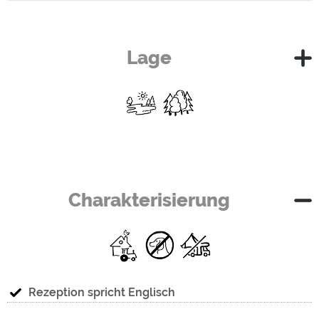
Lage
müß
See
8 km
Charakterisierung
Wald/Wiesen
1 km
"Ext
Unser Urlaubshof befindet sich im schönen
Deggenhausertal im Hinterland des Bodensees. Er ist
Ausgangspunkt in eine der schönsten Urlaubsregionen
Rezeption spricht Englisch
Deutschlands.