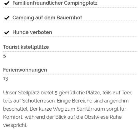
Familienfreundlicher Campingplatz
Rund um den Urlaubshof Scherer erwarten Sie vielfältige
Camping auf dem Bauernhof
Möglichkeiten: Erkunden Sie idyllische Rad- und
Wanderwege, entdecken Sie Badeseen und Naturparks,
Medi
Hunde verboten
genießen Sie regionale Kulinarik oder unternehmen Sie
Ausflüge zu charmanten Städten und kulturellen
Touristikstellplätze
Sehenswürdigkeiten.
5
Ferienwohnungen
13
Unser Stellplatz bietet 5 gemütliche Plätze, teils auf Teer,
teils auf Schotterrasen. Einige Bereiche sind angenehm
zuge
beschattet. Der kurze Weg zum Sanitärraum sorgt für
Komfort, während der Blick auf die Obstwiese Ruhe
verspricht.