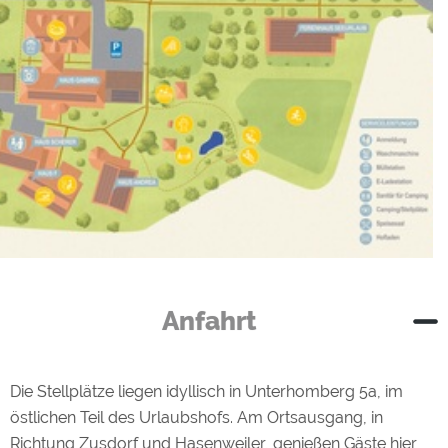
Stellplatz auf
dem
Urlaubshof
Anfahrt
Die Stellplätze liegen idyllisch in Unterhomberg 5a, im
östlichen Teil des Urlaubshofs. Am Ortsausgang, in
Richtung Zusdorf und Hasenweiler, genießen Gäste hier