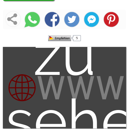
zu
seh