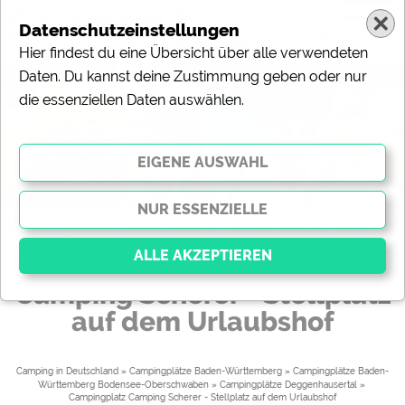
Datenschutzeinstellungen
Hier findest du eine Übersicht über alle verwendeten
Daten. Du kannst deine Zustimmung geben oder nur
die essenziellen Daten auswählen.
@
„Camping in Deutschland“ ist das Internet-Portal zum Thema Camping,
Tourismus und Freizeit.
(c) Gorilla - Fotolia.com
Um
Camping Scherer - Stellplatz
auf dem Urlaubshof
Essenziell
Essenzielle Cookies ermöglichen grundlegende
Funktionen und sind für die einwandfreie Funktion der
Camping in Deutschland
»
Campingplätze Baden-Württemberg
»
Campingplätze Baden-
Website dringend erforderlich. Ohne diese Cookies
Württemberg Bodensee-Oberschwaben
»
Campingplätze Deggenhausertal
» 
werden Teile der Website
nicht funktionieren
.
Campingplatz Camping Scherer - Stellplatz auf dem Urlaubshof