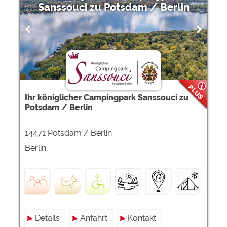
Google Remarketing
https://policies.google.com/privacy
Sanssouci zu Potsdam / Berlin
Die Cookieeinstellungen können jeder Zeit im Footer
über "COOKIES" geändert werden!
Ihr königlicher Campingpark Sanssouci zu
Potsdam / Berlin
14471 Potsdam / Berlin
Berlin
Details
Anfahrt
Kontakt