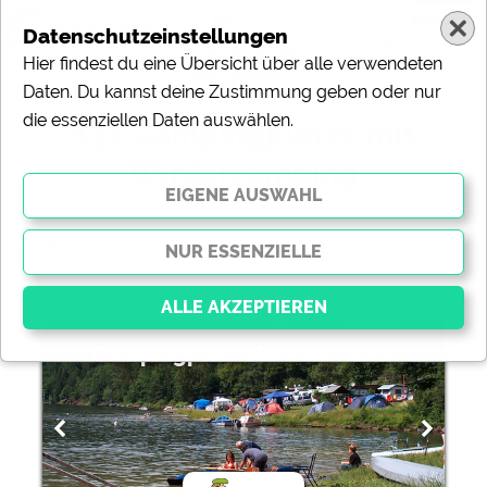
Datenschutzeinstellungen
Hier findest du eine Übersicht über alle verwendeten
Daten. Du kannst deine Zustimmung geben oder nur
die essenziellen Daten auswählen.
138 Campingplätze mit
Wintercamping
ändern
Sortierung:
Campingplatz Neumannshof
Essenziell
Essenzielle Cookies ermöglichen grundlegende
Funktionen und sind für die einwandfreie Funktion der
Website dringend erforderlich. Ohne diese Cookies
werden Teile der Website
nicht funktionieren
.