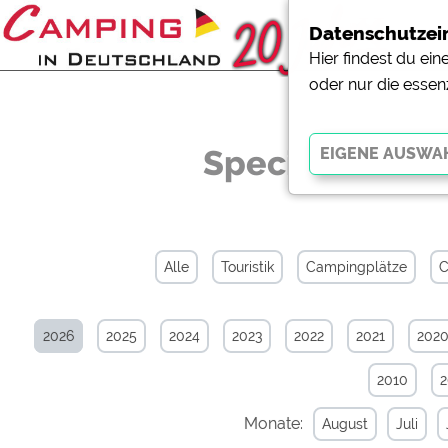
Datenschutzei
Hier findest du ei
oder nur die essen
Specials-News
Essenziell
Essenzielle Cookies ermö
der Website dringend erf
Alle
Touristik
Campingplätze
C
funktionieren
.
2026
2025
2024
2023
2022
2021
202
Externe Medien
YouTube (Videos von Cam
2010
Campingplatzvorschau (V
Campingplätzen)
Monate:
August
Juli
Google Maps (Kartensuch