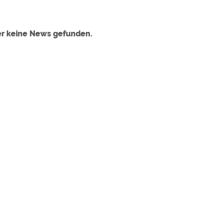
ulare)
https://policies.google.com/privacy
er keine News gefunden.
https://policies.google.com/privacy
https://policies.google.com/privacy
https://policies.google.com/privacy
https://policies.google.com/privacy
ungen können jeder Zeit im Footer über "COOKIES" geändert 