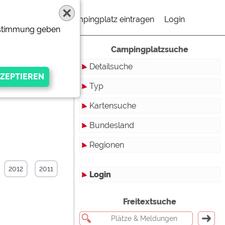
Campingplatz eintragen
Login
Zustimmung geben
Campingplatzsuche
Detailsuche
Typ
Kartensuche
Touristikstellplätze
Bundesland
Dauerstellplätze
Regionen
Reisemobilstellplätze
Baden-Württemberg
Mobilheimstellplätze
Bayern
2012
2011
Login
Ferienhäuser
Berlin
gen Anbieters
Freitextsuche
Bungalows
Brandenburg
Ferienwohnungen
Bremen