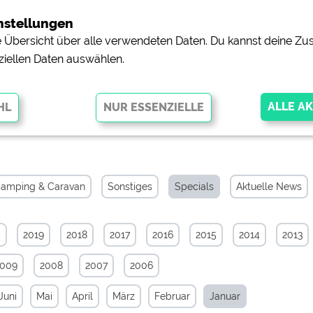
nstellungen
ne Übersicht über alle verwendeten Daten. Du kannst deine 
ziellen Daten auswählen.
-Archiv von Januar 2026
glichen grundlegende Funktionen und sind für die einwandfreie Funktion
orderlich. Ohne diese Cookies werden Teile der Website
nicht
amping & Caravan
Sonstiges
Specials
Aktuelle News
0
2019
2018
2017
2016
2015
2014
2013
pingplätzen)
https://policies.google.com/privacy
2009
2008
2007
2006
orschau der Internetseiten von
siehe Datenschutzerklärung des jeweili
Juni
Mai
April
März
Februar
Januar
e, Anfahrt usw.)
https://policies.google.com/privacy