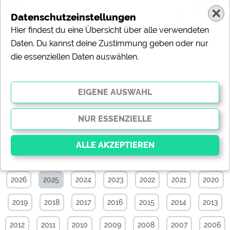
Datenschutzeinstellungen
Hier findest du eine Übersicht über alle verwendeten
Daten. Du kannst deine Zustimmung geben oder nur
die essenziellen Daten auswählen.
News-Archiv von April 2025
Alle
Touristik
Campingplätze
Camping & Caravan
Sonstiges
Specials
Aktuelle News
2026
2025
2024
2023
2022
2021
2020
Essenziell
Essenzielle Cookies ermöglichen grundlegende
2019
2018
2017
2016
2015
2014
2013
Funktionen und sind für die einwandfreie Funktion der
Website dringend erforderlich. Ohne diese Cookies
werden Teile der Website
nicht funktionieren
.
2012
2011
2010
2009
2008
2007
2006