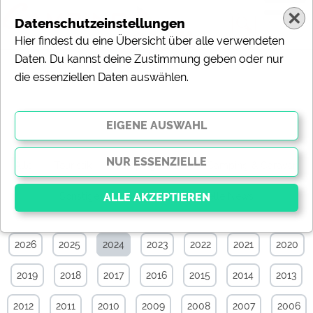
Datenschutzeinstellungen
Hier findest du eine Übersicht über alle verwendeten
Daten. Du kannst deine Zustimmung geben oder nur
die essenziellen Daten auswählen.
News-Archiv von August 2024
Alle
Touristik
Campingplätze
Camping & Caravan
Sonstiges
Specials
Aktuelle News
2026
2025
2024
2023
2022
2021
2020
Essenziell
Essenzielle Cookies ermöglichen grundlegende
2019
2018
2017
2016
2015
2014
2013
Funktionen und sind für die einwandfreie Funktion der
Website dringend erforderlich. Ohne diese Cookies
werden Teile der Website
nicht funktionieren
.
2012
2011
2010
2009
2008
2007
2006