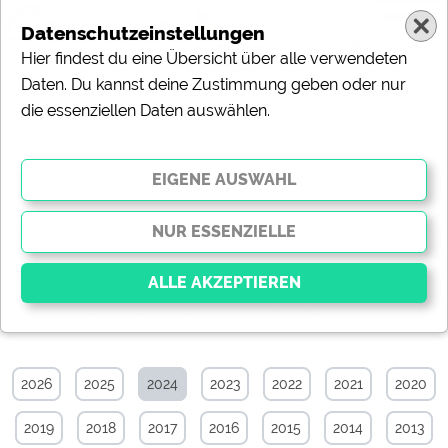
Datenschutzeinstellungen
Hier findest du eine Übersicht über alle verwendeten
Daten. Du kannst deine Zustimmung geben oder nur
die essenziellen Daten auswählen.
Sonstiges-News-Archiv von Oktober
2024
Alle
Touristik
Campingplätze
Camping & Caravan
Sonstiges
Specials
Aktuelle News
Essenziell
Essenzielle Cookies ermöglichen grundlegende
2026
2025
2024
2023
2022
2021
2020
Funktionen und sind für die einwandfreie Funktion der
Website dringend erforderlich. Ohne diese Cookies
2019
2018
2017
2016
2015
2014
2013
werden Teile der Website
nicht funktionieren
.