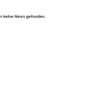
ulare)
https://policies.google.com/privacy
er keine News gefunden.
https://policies.google.com/privacy
https://policies.google.com/privacy
https://policies.google.com/privacy
https://policies.google.com/privacy
ungen können jeder Zeit im Footer über "COOKIES" geändert 