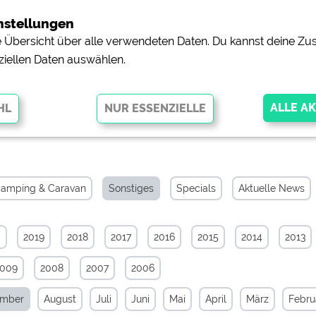
nstellungen
ne Übersicht über alle verwendeten Daten. Du kannst deine 
ziellen Daten auswählen.
Archiv von September 2022
glichen grundlegende Funktionen und sind für die einwandfreie Funktion
orderlich. Ohne diese Cookies werden Teile der Website
nicht
amping & Caravan
Sonstiges
Specials
Aktuelle News
0
2019
2018
2017
2016
2015
2014
2013
pingplätzen)
https://policies.google.com/privacy
2009
2008
2007
2006
orschau der Internetseiten von
siehe Datenschutzerklärung des jeweili
ember
August
Juli
Juni
Mai
April
März
Febru
e, Anfahrt usw.)
https://policies.google.com/privacy