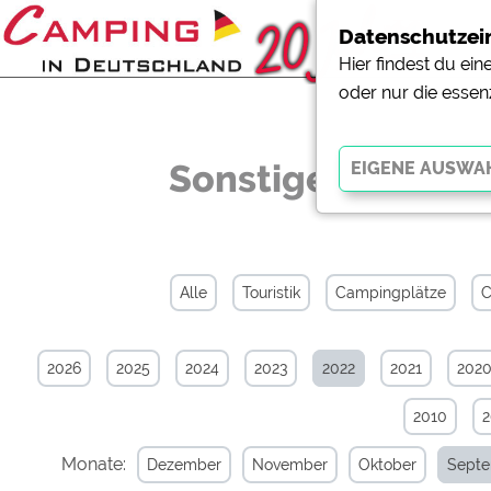
Datenschutzei
Hier findest du ei
oder nur die essen
Sonstiges-News-
Essenziell
Essenzielle Cookies ermö
der Website dringend erf
Alle
Touristik
Campingplätze
C
funktionieren
.
2026
2025
2024
2023
2022
2021
202
Externe Medien
YouTube (Videos von Cam
2010
Campingplatzvorschau (V
Campingplätzen)
Monate:
Dezember
November
Oktober
Sept
Google Maps (Kartensuch