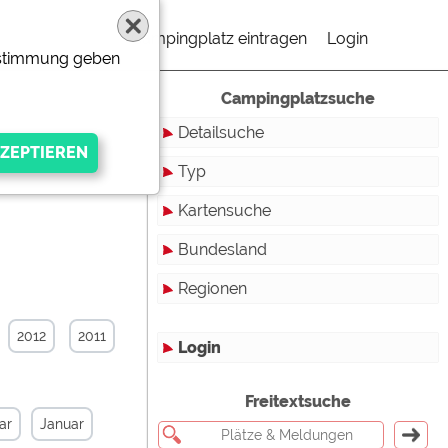
Campingplatz eintragen
Login
Zustimmung geben
Campingplatzsuche
Detailsuche
Typ
Kartensuche
Touristikstellplätze
Bundesland
Dauerstellplätze
Regionen
Reisemobilstellplätze
Baden-Württemberg
Mobilheimstellplätze
Bayern
2012
2011
Login
Ferienhäuser
Berlin
gen Anbieters
Freitextsuche
Bungalows
Brandenburg
ar
Januar
Ferienwohnungen
Bremen