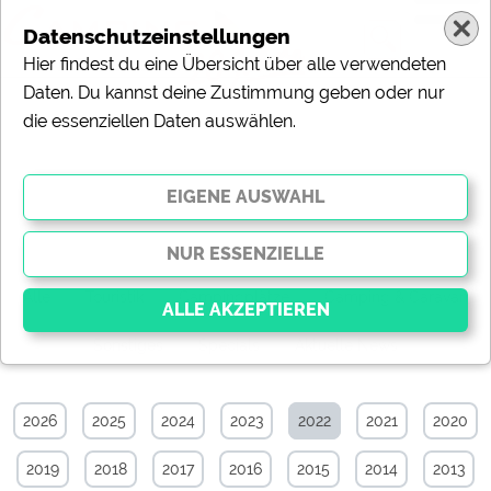
Datenschutzeinstellungen
Hier findest du eine Übersicht über alle verwendeten
Daten. Du kannst deine Zustimmung geben oder nur
die essenziellen Daten auswählen.
Sonstiges-News-Archiv von August
2022
Alle
Touristik
Campingplätze
Camping & Caravan
Sonstiges
Specials
Aktuelle News
Essenziell
Essenzielle Cookies ermöglichen grundlegende
2026
2025
2024
2023
2022
2021
2020
Funktionen und sind für die einwandfreie Funktion der
Website dringend erforderlich. Ohne diese Cookies
2019
2018
2017
2016
2015
2014
2013
werden Teile der Website
nicht funktionieren
.