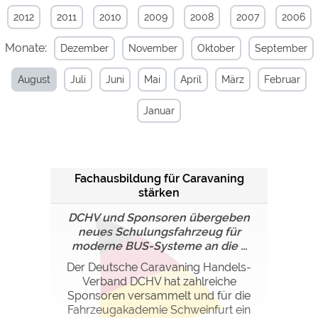
2012
2011
2010
2009
2008
2007
2006
Externe Medien
Monate:
Dezember
November
Oktober
September
YouTube (Videos von
https://policies.google.com/privacy
Campingplätzen)
August
Juli
Juni
Mai
April
März
Februar
Campingplatzvorschau (Vorschau
siehe Datenschutzerklärung des
der Internetseiten von
jeweiligen Anbieters
Campingplätzen)
Januar
Google Maps (Kartensuche, Anfahrt
https://policies.google.com/privacy
usw.)
Google reCAPTCHA (Formulare)
https://policies.google.com/privacy
Fachausbildung für Caravaning
stärken
Statistiken
DCHV und Sponsoren übergeben
Google Analytics
https://policies.google.com/privacy
neues Schulungsfahrzeug für
moderne BUS-Systeme an die ...
Marketing
Der Deutsche Caravaning Handels-
Verband DCHV hat zahlreiche
Google Ads
https://policies.google.com/privacy
Sponsoren versammelt und für die
Google AdSense
https://policies.google.com/privacy
Fahrzeugakademie Schweinfurt ein