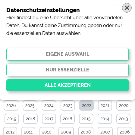
Datenschutzeinstellungen
Hier findest du eine Übersicht über alle verwendeten
Daten. Du kannst deine Zustimmung geben oder nur
die essenziellen Daten auswählen.
Specials-News-Archiv von Mai 2022
Alle
Touristik
Campingplätze
Camping & Caravan
Sonstiges
Specials
Aktuelle News
2026
2025
2024
2023
2022
2021
2020
Essenziell
Essenzielle Cookies ermöglichen grundlegende
2019
2018
2017
2016
2015
2014
2013
Funktionen und sind für die einwandfreie Funktion der
Website dringend erforderlich. Ohne diese Cookies
werden Teile der Website
nicht funktionieren
.
2012
2011
2010
2009
2008
2007
2006