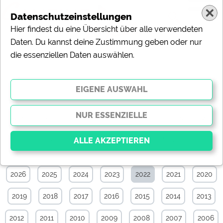
Datenschutzeinstellungen
Hier findest du eine Übersicht über alle verwendeten
Daten. Du kannst deine Zustimmung geben oder nur
die essenziellen Daten auswählen.
News-Archiv von April 2022
Alle
Touristik
Campingplätze
Camping & Caravan
Sonstiges
Specials
Aktuelle News
2026
2025
2024
2023
2022
2021
2020
Essenziell
Essenzielle Cookies ermöglichen grundlegende
2019
2018
2017
2016
2015
2014
2013
Funktionen und sind für die einwandfreie Funktion der
Website dringend erforderlich. Ohne diese Cookies
werden Teile der Website
nicht funktionieren
.
2012
2011
2010
2009
2008
2007
2006