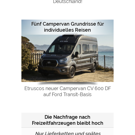
Deutschland!
Google Remarketing
https://policies.google.com/privacy
Die Cookieeinstellungen können jeder Zeit im Footer
Fünf Campervan Grundrisse für
über "COOKIES" geändert werden!
individuelles Reisen
Etruscos neuer Campervan CV 600 DF
auf Ford Transit-Basis
Die Nachfrage nach
Freizeitfahrzeugen bleibt hoch
Nur Lieferketten und spätes