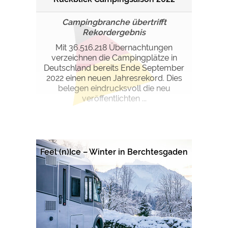
Google Remarketing
https://policies.google.com/privacy
Campingbranche übertrifft
Rekordergebnis
Die Cookieeinstellungen können jeder Zeit im Footer
Mit 36.516.218 Übernachtungen
über "COOKIES" geändert werden!
verzeichnen die Campingplätze in
Deutschland bereits Ende September
2022 einen neuen Jahresrekord. Dies
belegen eindrucksvoll die neu
veröffentlichten ...
Feel (n)Ice – Winter in Berchtesgaden