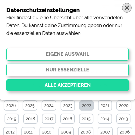
Datenschutzeinstellungen
Hier findest du eine Übersicht über alle verwendeten
Daten. Du kannst deine Zustimmung geben oder nur
die essenziellen Daten auswählen.
News-Archiv von Dezember 2022
Alle
Touristik
Campingplätze
Camping & Caravan
Sonstiges
Specials
Aktuelle News
2026
2025
2024
2023
2022
2021
2020
Essenziell
Essenzielle Cookies ermöglichen grundlegende
2019
2018
2017
2016
2015
2014
2013
Funktionen und sind für die einwandfreie Funktion der
Website dringend erforderlich. Ohne diese Cookies
werden Teile der Website
nicht funktionieren
.
2012
2011
2010
2009
2008
2007
2006