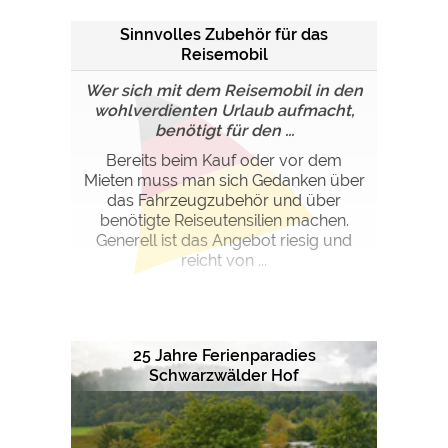
Google Remarketing
https://policies.google.com/privacy
Sinnvolles Zubehör für das
Reisemobil
Die Cookieeinstellungen können jeder Zeit im Footer
Wer sich mit dem Reisemobil in den
über "COOKIES" geändert werden!
wohlverdienten Urlaub aufmacht,
benötigt für den ...
Bereits beim Kauf oder vor dem
Mieten muss man sich Gedanken über
das Fahrzeugzubehör und über
benötigte Reiseutensilien machen.
Generell ist das Angebot riesig und
reicht von ...
25 Jahre Ferienparadies
Schwarzwälder Hof