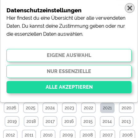
Datenschutzeinstellungen
Hier findest du eine Übersicht über alle verwendeten
Daten. Du kannst deine Zustimmung geben oder nur
die essenziellen Daten auswählen.
News-Archiv von September 2021
Alle
Touristik
Campingplätze
Camping & Caravan
Sonstiges
Specials
Aktuelle News
2026
2025
2024
2023
2022
2021
2020
Essenziell
Essenzielle Cookies ermöglichen grundlegende
2019
2018
2017
2016
2015
2014
2013
Funktionen und sind für die einwandfreie Funktion der
Website dringend erforderlich. Ohne diese Cookies
werden Teile der Website
nicht funktionieren
.
2012
2011
2010
2009
2008
2007
2006