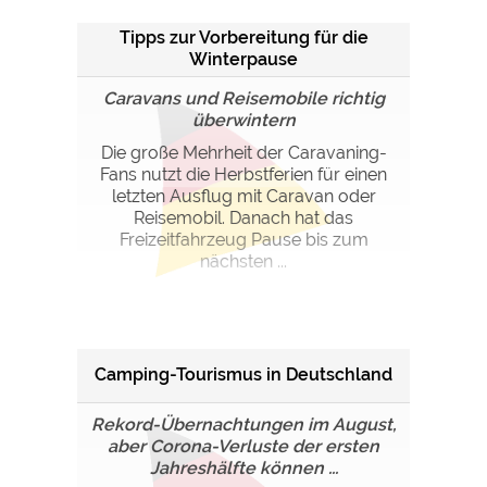
Google Remarketing
https://policies.google.com/privacy
Tipps zur Vorbereitung für die
Winterpause
Die Cookieeinstellungen können jeder Zeit im Footer
Caravans und Reisemobile richtig
über "COOKIES" geändert werden!
überwintern
Die große Mehrheit der Caravaning-
Fans nutzt die Herbstferien für einen
letzten Ausflug mit Caravan oder
Reisemobil. Danach hat das
Freizeitfahrzeug Pause bis zum
nächsten ...
Camping-Tourismus in Deutschland
Rekord-Übernachtungen im August,
aber Corona-Verluste der ersten
Jahreshälfte können ...