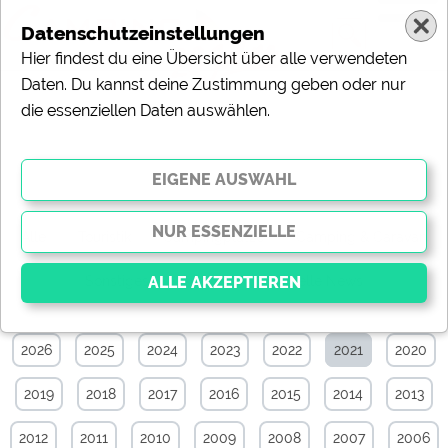
Datenschutzeinstellungen
Hier findest du eine Übersicht über alle verwendeten
Daten. Du kannst deine Zustimmung geben oder nur
die essenziellen Daten auswählen.
News-Archiv von November 2021
Alle
Touristik
Campingplätze
Camping & Caravan
Sonstiges
Specials
Aktuelle News
2026
2025
2024
2023
2022
2021
2020
Essenziell
Essenzielle Cookies ermöglichen grundlegende
2019
2018
2017
2016
2015
2014
2013
Funktionen und sind für die einwandfreie Funktion der
Website dringend erforderlich. Ohne diese Cookies
werden Teile der Website
nicht funktionieren
.
2012
2011
2010
2009
2008
2007
2006