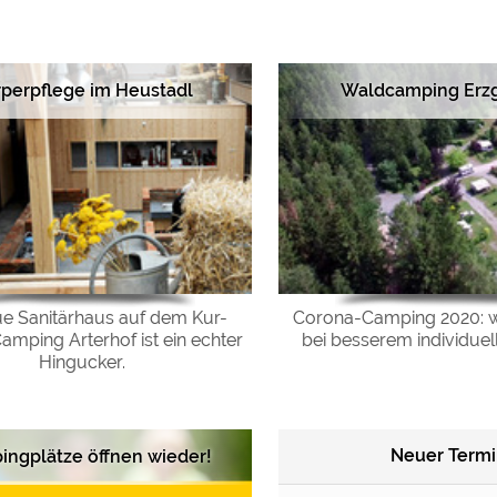
ulare)
https://policies.google.com/privacy
perpflege im Heustadl
Waldcamping Erz
https://policies.google.com/privacy
https://policies.google.com/privacy
https://policies.google.com/privacy
https://policies.google.com/privacy
e Sanitärhaus auf dem Kur-
Corona-Camping 2020: w
amping Arterhof ist ein echter
bei besserem individue
ungen können jeder Zeit im Footer über "COOKIES" geändert 
Hingucker.
Neuer Termi
ngplätze öffnen wieder!