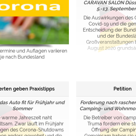
CARAVAN SALON Düss
5.-13. Septembe
Die Auswirkungen des 
Covid-19 und die g
Entscheidung der Bund
und der Bundesl
Großveranstaltungen b
August 2020 grundsätzl
ermine und Auflagen variieren
je nach Bundesland
erten geben Praxistipps
Petition
das Auto fit für Frühjahr und
Forderung nach rascher
Sommer
Camping- und Wohnmobi
e warme Jahreszeit naht
Die Betreiber von camp
tsam. Zwar läuft im Frühjahr
Truma fordern eine s
gen des Corona-Shutdowns
Öffnung der Campin
ben anders gewohnt und die
Gemeinsam haben sie e