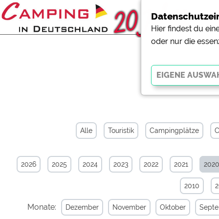
Datenschutzei
Hier findest du ei
oder nur die essen
News-Ar
Essenziell
Essenzielle Cookies ermö
der Website dringend erf
Alle
Touristik
Campingplätze
C
funktionieren
.
2026
2025
2024
2023
2022
2021
202
Externe Medien
YouTube (Videos von Cam
2010
Campingplatzvorschau (V
Campingplätzen)
Monate:
Dezember
November
Oktober
Sept
Google Maps (Kartensuch