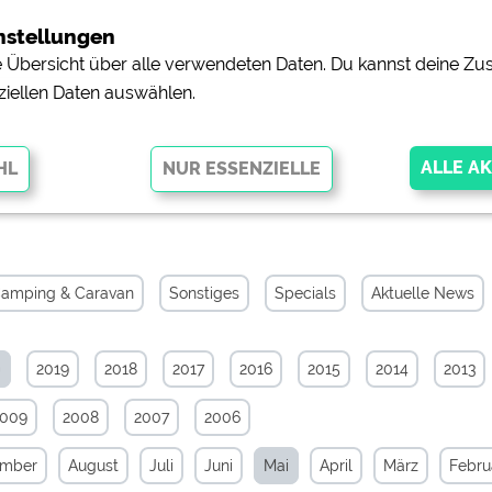
nstellungen
ne Übersicht über alle verwendeten Daten. Du kannst deine 
ziellen Daten auswählen.
chiv von Mai 2020
glichen grundlegende Funktionen und sind für die einwandfreie Funktion
orderlich. Ohne diese Cookies werden Teile der Website
nicht
amping & Caravan
Sonstiges
Specials
Aktuelle News
0
2019
2018
2017
2016
2015
2014
2013
pingplätzen)
https://policies.google.com/privacy
2009
2008
2007
2006
orschau der Internetseiten von
siehe Datenschutzerklärung des jeweili
ember
August
Juli
Juni
Mai
April
März
Febru
e, Anfahrt usw.)
https://policies.google.com/privacy