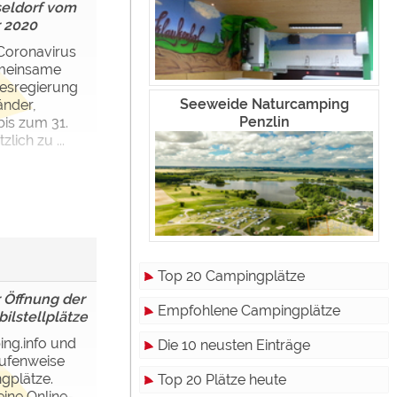
eldorf vom
r 2020
Coronavirus
emeinsame
esregierung
Seeweide Naturcamping
änder,
Penzlin
is zum 31.
ich zu ...
Top 20 Campingplätze
 Öffnung der
Empfohlene Campingplätze
lstellplätze
ing.info und
Die 10 neusten Einträge
tufenweise
gplätze.
Top 20 Plätze heute
ine Online-