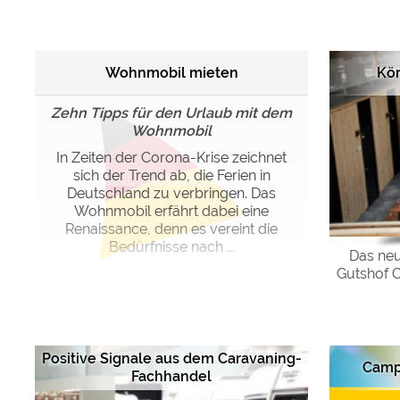
Google reCAPTCHA (Form
Wohnmobil mieten
Kör
Statistiken
Google Analytics
Zehn Tipps für den Urlaub mit dem
Wohnmobil
Marketing
In Zeiten der Corona-Krise zeichnet
Google Ads
sich der Trend ab, die Ferien in
Deutschland zu verbringen. Das
Google AdSense
Wohnmobil erfährt dabei eine
Google Remarketing
Renaissance, denn es vereint die
Bedürfnisse nach ...
Das neu
Gutshof C
Die Cookieeinstell
Positive Signale aus dem Caravaning-
Campi
Fachhandel