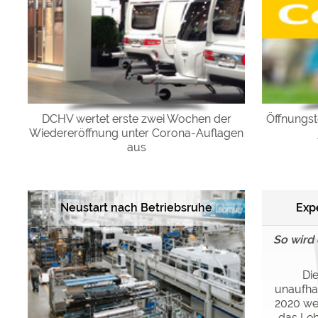
DCHV wertet erste zwei Wochen der
Öffnungst
Wiedereröffnung unter Corona-Auflagen
aus
Exp
Neustart nach Betriebsruhe
So wird 
Di
unaufhal
2020 we
das Le