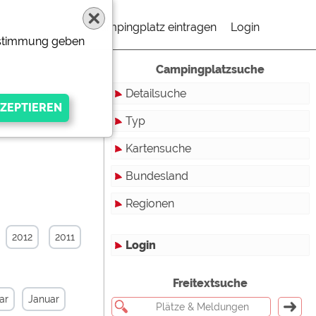
Campingplatz eintragen
Login
Zustimmung geben
Campingplatzsuche
Detailsuche
Typ
Kartensuche
Touristikstellplätze
Bundesland
Dauerstellplätze
Regionen
Reisemobilstellplätze
Baden-Württemberg
Mobilheimstellplätze
Bayern
2012
2011
Login
Ferienhäuser
Berlin
gen Anbieters
Freitextsuche
Bungalows
Brandenburg
ar
Januar
Ferienwohnungen
Bremen