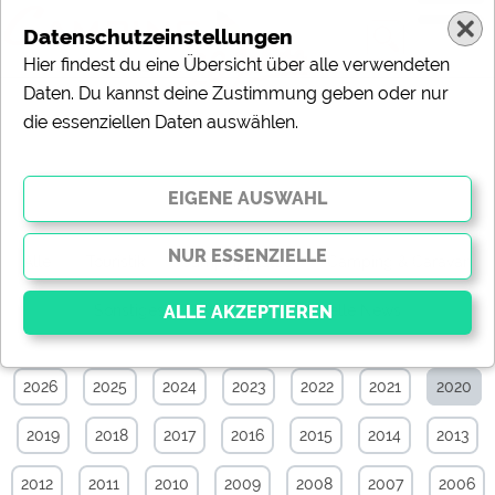
Datenschutzeinstellungen
Hier findest du eine Übersicht über alle verwendeten
Daten. Du kannst deine Zustimmung geben oder nur
die essenziellen Daten auswählen.
News-Archiv von November 2020
Alle
Touristik
Campingplätze
Camping & Caravan
Sonstiges
Specials
Aktuelle News
2026
2025
2024
2023
2022
2021
2020
Essenziell
Essenzielle Cookies ermöglichen grundlegende
2019
2018
2017
2016
2015
2014
2013
Funktionen und sind für die einwandfreie Funktion der
Website dringend erforderlich. Ohne diese Cookies
werden Teile der Website
nicht funktionieren
.
2012
2011
2010
2009
2008
2007
2006