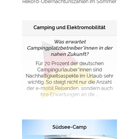
Rekord-Übernachtunszahlen im Sommer
Google Remarketing
https://policies.google.com/privacy
Die Cookieeinstellungen können jeder Zeit im Footer
Camping und Elektromobilität
über "COOKIES" geändert werden!
Was erwartet
Campingplatzbetreiber*innen in der
nahen Zukunft?
Für 70 Prozent der deutschen
Campingurlauber*innen sind
Nachhaltigkeitsaspekte im Urlaub sehr
wichtig. So steigt nicht nur die Anzahl
der e-mobil Reisenden, sondern auch
ihre Erwartungen an die ...
Südsee-Camp