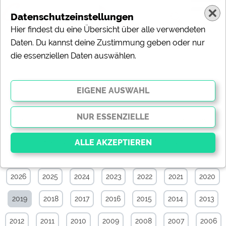
Datenschutzeinstellungen
Hier findest du eine Übersicht über alle verwendeten
Daten. Du kannst deine Zustimmung geben oder nur
die essenziellen Daten auswählen.
News-Archiv von Juni 2019
Alle
Touristik
Campingplätze
Camping & Caravan
Sonstiges
Specials
Aktuelle News
2026
2025
2024
2023
2022
2021
2020
Essenziell
Essenzielle Cookies ermöglichen grundlegende
2019
2018
2017
2016
2015
2014
2013
Funktionen und sind für die einwandfreie Funktion der
Website dringend erforderlich. Ohne diese Cookies
werden Teile der Website
nicht funktionieren
.
2012
2011
2010
2009
2008
2007
2006