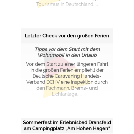
Google Remarketing
https://policies.google.com/privacy
Tourismus in Deutschland. ...
Die Cookieeinstellungen können jeder Zeit im Footer
über "COOKIES" geändert werden!
Letzter Check vor den großen Ferien
Tipps vor dem Start mit dem
Wohnmobil in den Urlaub
Vor dem Start zu einer längeren Fahrt
in die großen Ferien empfiehlt der
Deutsche Caravaning Handels-
Verband DCHV eine Inspektion durch
den Fachmann. Brems- und
Lichtanlage, ...
Sommerfest im Erlebnisbad Dransfeld
am Campingplatz „Am Hohen Hagen“