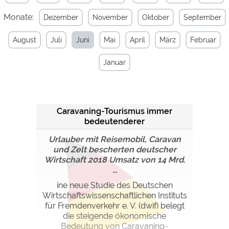
Monate:
Dezember
November
Oktober
September
Externe Medien
YouTube (Videos von
https://policies.google.com/privacy
August
Juli
Juni
Mai
April
März
Februar
Campingplätzen)
Campingplatzvorschau (Vorschau
siehe Datenschutzerklärung des
Januar
der Internetseiten von
jeweiligen Anbieters
Campingplätzen)
Google Maps (Kartensuche, Anfahrt
https://policies.google.com/privacy
usw.)
Caravaning-Tourismus immer
Google reCAPTCHA (Formulare)
https://policies.google.com/privacy
bedeutenderer
Urlauber mit Reisemobil, Caravan
Statistiken
und Zelt bescherten deutscher
Google Analytics
Wirtschaft 2018 Umsatz von 14 Mrd.
https://policies.google.com/privacy
...
ine neue Studie des Deutschen
Marketing
Wirtschaftswissenschaftlichen Instituts
Google Ads
https://policies.google.com/privacy
für Fremdenverkehr e. V. (dwif) belegt
die steigende ökonomische
Google AdSense
https://policies.google.com/privacy
Bedeutung von Caravaning-