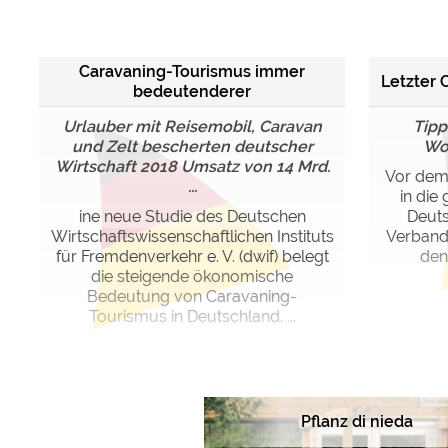
Google reCAPTCHA (Form
Caravaning-Tourismus immer
Letzter 
Statistiken
bedeutenderer
Google Analytics
Urlauber mit Reisemobil, Caravan
Tipp
und Zelt bescherten deutscher
Wo
Wirtschaft 2018 Umsatz von 14 Mrd.
Marketing
Vor dem 
...
Google Ads
in die
ine neue Studie des Deutschen
Deut
Google AdSense
Wirtschaftswissenschaftlichen Instituts
Verband
Google Remarketing
für Fremdenverkehr e. V. (dwif) belegt
den
die steigende ökonomische
Bedeutung von Caravaning-
Die Cookieeinstell
Tourismus in Deutschland. ...
Pflanz di nieda