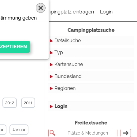
Campingplatz eintragen
Login
Zustimmung geben
Campingplatzsuche
Detailsuche
Typ
Kartensuche
Touristikstellplätze
Bundesland
Dauerstellplätze
Regionen
Reisemobilstellplätze
Baden-Württemberg
Mobilheimstellplätze
Bayern
2012
2011
Login
Ferienhäuser
Berlin
gen Anbieters
Freitextsuche
Bungalows
Brandenburg
ar
Januar
Ferienwohnungen
Bremen