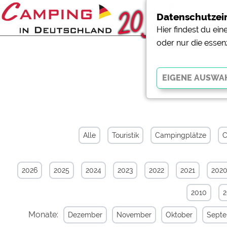
Datenschutzei
Hier findest du ei
oder nur die essen
News-Arc
Essenziell
Essenzielle Cookies ermö
der Website dringend erf
Alle
Touristik
Campingplätze
C
funktionieren
.
2026
2025
2024
2023
2022
2021
202
Externe Medien
YouTube (Videos von Cam
2010
Campingplatzvorschau (V
Campingplätzen)
Monate:
Dezember
November
Oktober
Sept
Google Maps (Kartensuch