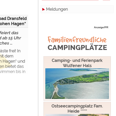
Meldungen
Zimmer
Hamburg
bad Dransfeld
Campinghutten
Hessen
Alle
Hohen Hagen“
Anzeige/PR
Miet-Mobilheime
Mecklenburg-Vorpommern
Touristik
eiert das
 ab 15 Uhr
Miet-Wohnwagen
Niedersachsen
Campingplätze
hes ...
Miet-Zelte
Nordrhein-Westfalen
Camping & Caravan
äste frei! In
it dem
Rheinland-Pfalz
Sonstiges
Camping- und Ferienpark
n Hagen“ und
Wulfener Hals
en bietet das
Saarland
Specials
wimmen bis in
Sachsen
Archiv
werden!
Sachsen-Anhalt
Schleswig-Holstein
Ostseecampingplatz Fam.
Thüringen
Heide *****