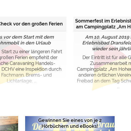
ulare)
https://policies.google.com/privacy
Sommerfest im Erlebnis
Check vor den großen Ferien
am Campingplatz „Am 
https://policies.google.com/privacy
s vor dem Start mit dem
Am 10. August 2019 f
hnmobil in den Urlaub
Erlebnisbad Dransfeld
wieder sein jährlic
Start zu einer längeren Fahrt
https://policies.google.com/privacy
 großen Ferien empfiehlt der
Der Eintritt ist für alle G
sche Caravaning Handels-
Zusammenarbeit m
https://policies.google.com/privacy
 DCHV eine Inspektion durch
Campingplatz „Am Hohe
https://policies.google.com/privacy
 Fachmann. Brems- und
anderen örtlichen Verein
Lichtanlage, ...
Freibad an dem Tag Sch
...
ungen können jeder Zeit im Footer über "COOKIES" geändert 
Gewinnen Sie eines von je 2
Hörbüchern und eBooks!