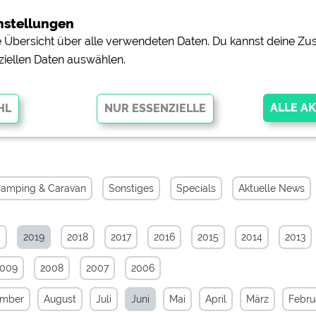
nstellungen
ne Übersicht über alle verwendeten Daten. Du kannst deine 
ziellen Daten auswählen.
hiv von Juni 2019
glichen grundlegende Funktionen und sind für die einwandfreie Funktion
orderlich. Ohne diese Cookies werden Teile der Website
nicht
amping & Caravan
Sonstiges
Specials
Aktuelle News
0
2019
2018
2017
2016
2015
2014
2013
pingplätzen)
https://policies.google.com/privacy
2009
2008
2007
2006
orschau der Internetseiten von
siehe Datenschutzerklärung des jeweili
ember
August
Juli
Juni
Mai
April
März
Febru
e, Anfahrt usw.)
https://policies.google.com/privacy