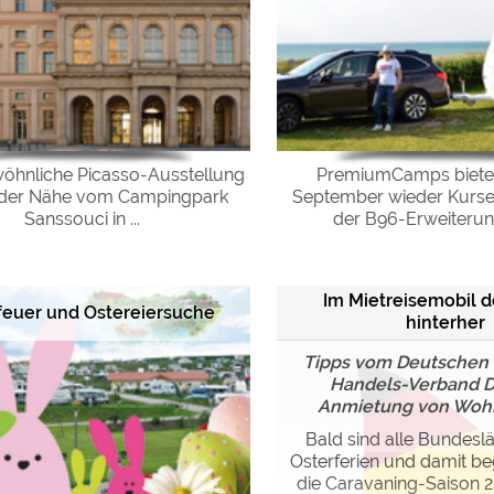
öhnliche Picasso-Ausstellung
PremiumCamps bieten
 der Nähe vom Campingpark
September wieder Kurs
Sanssouci in ...
der B96-Erweiterung 
Im Mietreisemobil 
feuer und Ostereiersuche
hinterher
Tipps vom Deutschen 
Handels-Verband D
Anmietung von Woh
Bald sind alle Bundesl
Osterferien und damit beg
die Caravaning-Saison 2