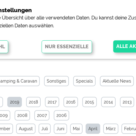
nstellungen
ne Übersicht über alle verwendeten Daten. Du kannst deine 
ziellen Daten auswählen.
hiv von April 2019
glichen grundlegende Funktionen und sind für die einwandfreie Funktion
orderlich. Ohne diese Cookies werden Teile der Website
nicht
amping & Caravan
Sonstiges
Specials
Aktuelle News
0
2019
2018
2017
2016
2015
2014
2013
pingplätzen)
https://policies.google.com/privacy
2009
2008
2007
2006
orschau der Internetseiten von
siehe Datenschutzerklärung des jeweili
ember
August
Juli
Juni
Mai
April
März
Febru
e, Anfahrt usw.)
https://policies.google.com/privacy