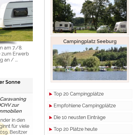
Campingplatz Seeburg
 am 7./8.
e zum Erwerb
an / ...
der Sonne
Top 20 Campingplätze
Caravaning
CHV zur
Empfohlene Campingplätze
nmobilen
Die 10 neusten Einträge
änder in den
innt für viele
Top 20 Plätze heute
019. Besitzer