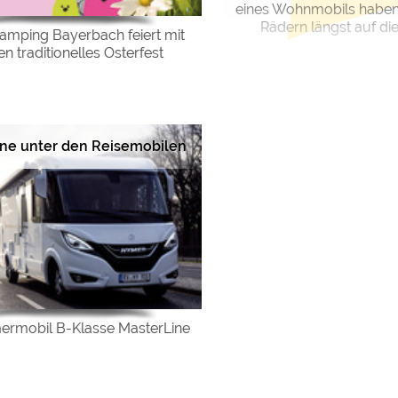
eines Wohnmobils haben 
Rädern längst auf die 
amping Bayerbach feiert mit
n traditionelles Osterfest
one unter den Reisemobilen
ermobil B-Klasse MasterLine