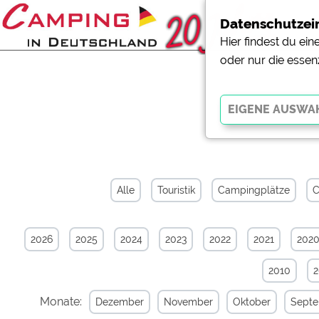
Datenschutzei
Hier findest du ei
oder nur die essen
News-Arc
Essenziell
Essenzielle Cookies ermö
der Website dringend erf
Alle
Touristik
Campingplätze
C
funktionieren
.
2026
2025
2024
2023
2022
2021
202
Externe Medien
YouTube (Videos von Cam
2010
Campingplatzvorschau (V
Campingplätzen)
Monate:
Dezember
November
Oktober
Sept
Google Maps (Kartensuch