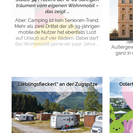
träumen vom eigenen Wohnmobil –
das zeigt ...
Aber: Camping ist kein Senioren-Trend.
Mehr als zwei Drittel der 18-39-jährigen
mobile.de Nutzer hat ebenfalls Lust
auf Urlaub auf vier Rädern. Dabei darf
das Wohnmobil gerne ein paar Jahre ...
Außergew
ganz in
„Lieblingsfleckerl“ an der Zugspitze
Oster