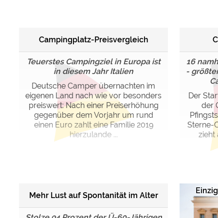
Google reCAPTCHA (Form
Campingplatz-Preisvergleich
C
Statistiken
Google Analytics
Teuerstes Campingziel in Europa ist
16 namh
in diesem Jahr Italien
- größte
Ca
Marketing
Deutsche Camper übernachten im
Google Ads
eigenen Land nach wie vor besonders
Der Sta
preiswert: Nach einer Preiserhöhung
der 
Google AdSense
gegenüber dem Vorjahr um rund
Pfingst
Google Remarketing
einen Euro zahlt eine Familie 2019
Sterne-
hierzulande ...
zieht
Die Cookieeinstell
Einzig
Mehr Lust auf Spontanität im Alter
Stolze 94 Prozent der Ü-60-Jährigen