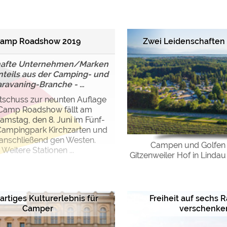
ulare)
https://policies.google.com/privacy
amp Roadshow 2019
Zwei Leidenschaften
https://policies.google.com/privacy
afte Unternehmen/Marken
nteils aus der Camping- und
ravaning-Branche - ...
https://policies.google.com/privacy
rtschuss zur neunten Auflage
Camp Roadshow fällt am
https://policies.google.com/privacy
samstag, den 8. Juni im Fünf-
https://policies.google.com/privacy
Campingpark Kirchzarten und
 anschließend gen Westen.
Campen und Golfen
Weitere Stationen ...
Gitzenweiler Hof in Lind
ungen können jeder Zeit im Footer über "COOKIES" geändert 
artiges Kulturerlebnis für
Freiheit auf sechs 
Camper
verschenke