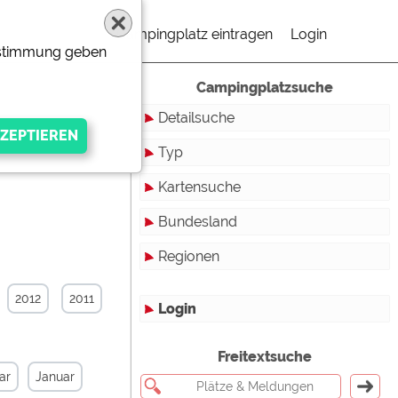
Campingplatz eintragen
Login
Zustimmung geben
Campingplatzsuche
Detailsuche
Typ
Kartensuche
Touristikstellplätze
Bundesland
Dauerstellplätze
Regionen
Reisemobilstellplätze
Baden-Württemberg
Mobilheimstellplätze
Bayern
2012
2011
Login
Ferienhäuser
Berlin
gen Anbieters
Freitextsuche
Bungalows
Brandenburg
ar
Januar
Ferienwohnungen
Bremen