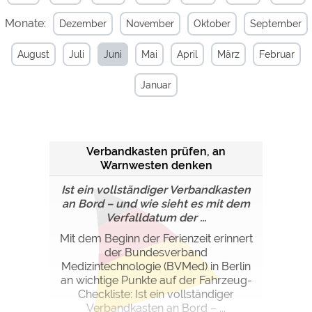
Monate:
Dezember
November
Oktober
September
Externe Medien
YouTube (Videos von
https://policies.google.com/privacy
August
Juli
Juni
Mai
April
März
Februar
Campingplätzen)
Campingplatzvorschau (Vorschau
siehe Datenschutzerklärung des
Januar
der Internetseiten von
jeweiligen Anbieters
Campingplätzen)
Google Maps (Kartensuche, Anfahrt
https://policies.google.com/privacy
usw.)
Verbandkasten prüfen, an
Google reCAPTCHA (Formulare)
https://policies.google.com/privacy
Warnwesten denken
Ist ein vollständiger Verbandkasten
Statistiken
an Bord – und wie sieht es mit dem
Google Analytics
Verfalldatum der ...
https://policies.google.com/privacy
Mit dem Beginn der Ferienzeit erinnert
der Bundesverband
Marketing
Medizintechnologie (BVMed) in Berlin
Google Ads
https://policies.google.com/privacy
an wichtige Punkte auf der Fahrzeug-
Checkliste: Ist ein vollständiger
Google AdSense
https://policies.google.com/privacy
Verbandkasten an Bord – ...