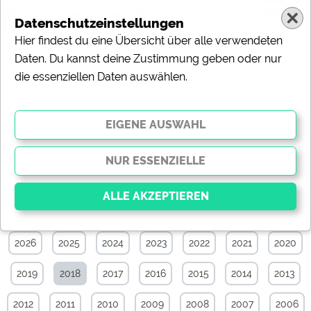
Datenschutzeinstellungen
Hier findest du eine Übersicht über alle verwendeten
Daten. Du kannst deine Zustimmung geben oder nur
die essenziellen Daten auswählen.
Sonstiges-News-Archiv von Juni 2018
Alle
Touristik
Campingplätze
Camping & Caravan
Sonstiges
Specials
Aktuelle News
2026
2025
2024
2023
2022
2021
2020
Essenziell
Essenzielle Cookies ermöglichen grundlegende
2019
2018
2017
2016
2015
2014
2013
Funktionen und sind für die einwandfreie Funktion der
Website dringend erforderlich. Ohne diese Cookies
werden Teile der Website
nicht funktionieren
.
2012
2011
2010
2009
2008
2007
2006