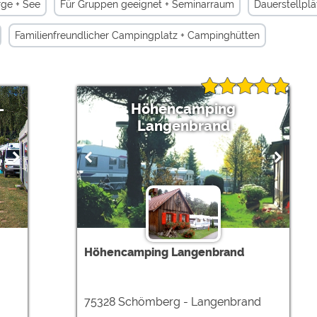
rge + See
Für Gruppen geeignet + Seminarraum
Dauerstellplä
Familienfreundlicher Campingplatz + Campinghütten
-
Höhencamping
Langenbrand
Höhencamping Langenbrand
75328 Schömberg - Langenbrand