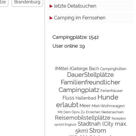
tze
Brandenburg
letzte Detailsuchen
Camping im Fernsehen
Campingplätze: 1542
User online :19
(Mittel-)Gebirge
Bach
Campinghütten
DauerStellplätze
Familienfreundlicher
Campingplatz
Ferienhäuser
Hunde
Fluss
Hallenbad
erlaubt
Meer
Miet-Wohnwagen
Mit Dem Öpnv Zu Erreichen
Niedersachsen
Reisemobilstellplätze
Rezeption
Stadtnah (City max.
spricht Englisch
Strom
5km)