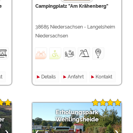
e
Campingplatz "Am Krähenberg"
38685 Niedersachsen - Langelsheim
Niedersachsen
t
Details
Anfahrt
Kontakt
Erholungspark
er
Wehlingsheide