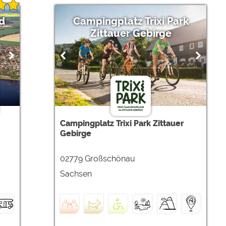
d
Campingplatz Trixi Park
Zittauer Gebirge
Campingplatz Trixi Park Zittauer
Gebirge
02779 Großschönau
Sachsen