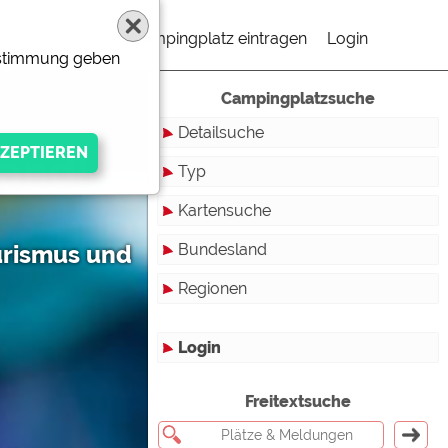
Campingplatz eintragen
Login
Zustimmung geben
Campingplatzsuche
Detailsuche
and!
Typ
Kartensuche
Touristikstellplätze
urismus und
Bundesland
Dauerstellplätze
Regionen
Reisemobilstellplätze
Baden-Württemberg
Mobilheimstellplätze
Bayern
Login
Ferienhäuser
Berlin
gen Anbieters
Freitextsuche
Bungalows
Brandenburg
Ferienwohnungen
Bremen