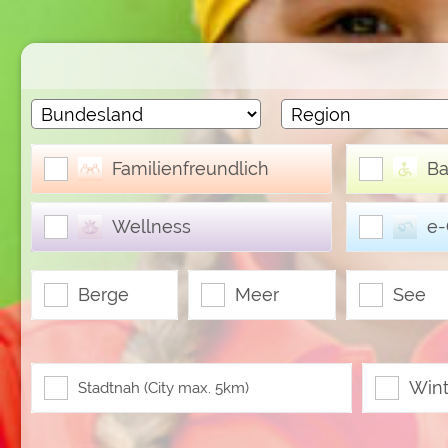
Google reCAPTCHA (Form
Statistiken
Google Analytics
Familienfreundlich
Ba
Marketing
Google Ads
Google AdSense
Wellness
e
Google Remarketing
Berge
Meer
See
Die Cookieeinstell
Win
Stadtnah (City max. 5km)