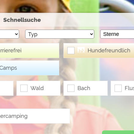
ulare)
https://policies.google.com/privacy
Schnellsuche
https://policies.google.com/privacy
rrierefrei
Hundefreundlich
https://policies.google.com/privacy
https://policies.google.com/privacy
-Camps
https://policies.google.com/privacy
Wald
Bach
Flu
ungen können jeder Zeit im Footer über "COOKIES" geändert 
tercamping