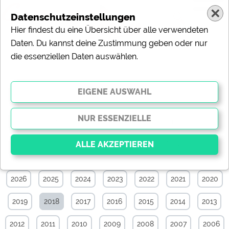
Datenschutzeinstellungen
Hier findest du eine Übersicht über alle verwendeten
Daten. Du kannst deine Zustimmung geben oder nur
die essenziellen Daten auswählen.
News-Archiv von Mai 2018
Alle
Touristik
Campingplätze
Camping & Caravan
Sonstiges
Specials
Aktuelle News
2026
2025
2024
2023
2022
2021
2020
Essenziell
Essenzielle Cookies ermöglichen grundlegende
2019
2018
2017
2016
2015
2014
2013
Funktionen und sind für die einwandfreie Funktion der
Website dringend erforderlich. Ohne diese Cookies
werden Teile der Website
nicht funktionieren
.
2012
2011
2010
2009
2008
2007
2006