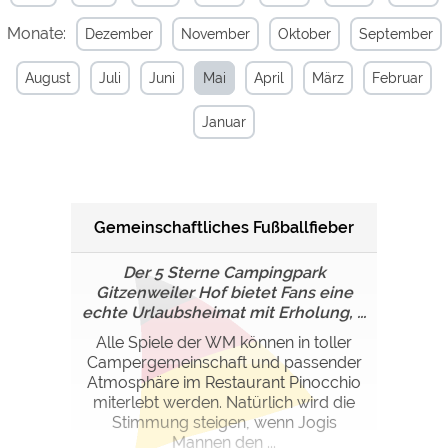
Monate:
Dezember
November
Oktober
September
Externe Medien
YouTube (Videos von
https://policies.google.com/privacy
August
Juli
Juni
Mai
April
März
Februar
Campingplätzen)
Campingplatzvorschau (Vorschau
siehe Datenschutzerklärung des
Januar
der Internetseiten von
jeweiligen Anbieters
Campingplätzen)
Google Maps (Kartensuche, Anfahrt
https://policies.google.com/privacy
usw.)
Google reCAPTCHA (Formulare)
https://policies.google.com/privacy
Gemeinschaftliches Fußballfieber
Der 5 Sterne Campingpark
Statistiken
Gitzenweiler Hof bietet Fans eine
Google Analytics
echte Urlaubsheimat mit Erholung, ...
https://policies.google.com/privacy
Alle Spiele der WM können in toller
Campergemeinschaft und passender
Marketing
Atmosphäre im Restaurant Pinocchio
Google Ads
https://policies.google.com/privacy
miterlebt werden. Natürlich wird die
Stimmung steigen, wenn Jogis
Google AdSense
https://policies.google.com/privacy
Mannen den ...